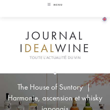
Skip
MENU
to
content
JOURNAL
I
DEAL
WINE
TOUTE L'ACTUALITÉ DU VIN
The House of Suntory ｜
Harmonie, ascension et whisky
japonais