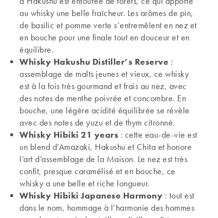
d’Hakushu est entourée de forêts, ce qui apporte
au whisky une belle fraîcheur. Les arômes de pin,
de basilic et pomme verte s’entremêlent en nez et
en bouche pour une finale tout en douceur et en
équilibre.
Whisky Hakushu Distiller’s Reserve
:
assemblage de malts jeunes et vieux, ce whisky
est à la fois très gourmand et frais au nez, avec
des notes de menthe poivrée et concombre. En
bouche, une légère acidité équilibrée se révèle
avec des notes de yuzu et de thym citronné.
Whisky Hibiki 21 years
: cette eau-de-vie est
un blend d’Amazaki, Hakushu et Chita et honore
l’art d’assemblage de la Maison. Le nez est très
confit, presque caramélisé et en bouche, ce
whisky a une belle et riche longueur.
Whisky Hibiki Japanese Harmony
: tout est
dans le nom, hommage à l’harmonie des hommes