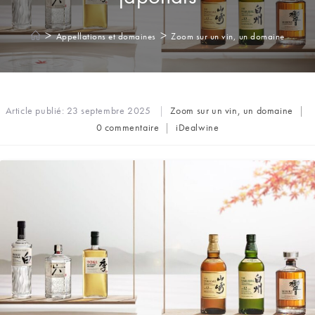
>
>
Appellations et domaines
Zoom sur un vin, un domaine
Post
Article publié:
23 septembre 2025
Zoom sur un vin, un domaine
category:
Commentaires
Auteur/autrice
0 commentaire
iDealwine
de
de
la
la
publication :
publication :