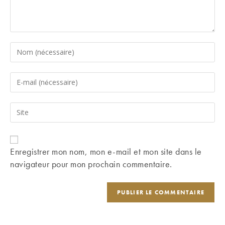
Enter
your
name
Enter
or
your
username
email
Saisir
to
address
l’URL
comment
to
de
comment
votre
Enregistrer mon nom, mon e-mail et mon site dans le
site
navigateur pour mon prochain commentaire.
(facultatif)