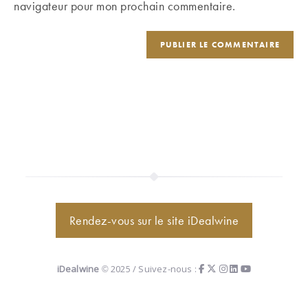
navigateur pour mon prochain commentaire.
(facultatif)
Rendez-vous sur le site iDealwine
iDealwine
© 2025 / Suivez-nous :