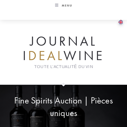
Skip
MENU
to
content
JOURNAL
I
DEAL
WINE
TOUTE L'ACTUALITÉ DU VIN
Fine Spirits Auction | Pièces
uniques