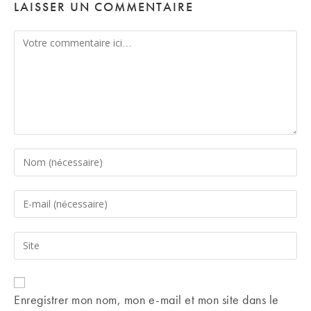
LAISSER UN COMMENTAIRE
Comment
Enter
your
name
Enter
or
your
username
email
Saisir
to
address
l’URL
comment
to
de
comment
votre
Enregistrer mon nom, mon e-mail et mon site dans le
site