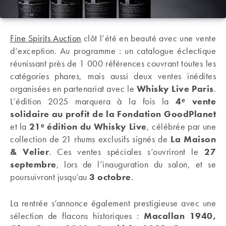
Fine Spirits Auction
clôt l’été en beauté avec une vente
d’exception. Au programme : un catalogue éclectique
réunissant près de 1 000 références couvrant toutes les
catégories phares, mais aussi deux ventes inédites
organisées en partenariat avec le
Whisky Live Paris
.
L’édition 2025 marquera à la fois la
4ᵉ vente
solidaire au profit de la Fondation GoodPlanet
et la
21ᵉ édition du Whisky Live
, célébrée par une
collection de 21 rhums exclusifs signés de
La Maison
& Velier
. Ces ventes spéciales s’ouvriront le
27
septembre
, lors de l’inauguration du salon, et se
poursuivront jusqu’au
3 octobre
.
La rentrée s’annonce également prestigieuse avec une
sélection de flacons historiques :
Macallan 1940,