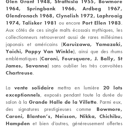
Glen Grant 1948, Strathisla 1955, Bowmore
1964, Springbank 1966, Ardbeg 1967,
Glendronach 1968, Clynelish 1972, Laphroaig
1974, Talisker 1981
ou encore
Port Ellen 1983
.
Aux côtés de ces single malts écossais mythiques, les
collectionneurs retrouveront aussi de rares millésimes
japonais et américains (
Karuizawa, Yamazaki,
Yoichi, Pappy Van Winkle
), ainsi que des rhums
emblématiques (
Caroni, Foursquare, J. Bally, St
James, Savanna
) sans oublier les très convoitées
Chartreuse
.
La
vente solidaire
mettra en lumière
20 lots
exceptionnels
, exposés pendant toute la durée du
salon à la
Grande Halle de la Villette
. Parmi eux,
des signatures prestigieuses comme
Bowmore,
Caroni, Blanton’s, Neisson, Nikka, Chichibu,
Hampden
et bien d’autres, généreusement offertes