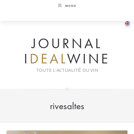
Skip
MENU
to
content
JOURNAL
I
DEAL
WINE
TOUTE L'ACTUALITÉ DU VIN
rivesaltes