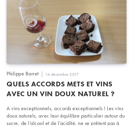
Auteur/autrice
Philippe Barret
Publication
16 décembre 2017
de
publiée :
QUELS ACCORDS METS ET VINS
la
publication :
AVEC UN VIN DOUX NATUREL ?
A vins exceptionnels, accords exceptionnels ! Les vins
doux naturels, avec leur équilibre particulier autour du
sucre, de l’alcool et de l’acidité, ne se prêtent pas à
des accords évidents. Tour d’horizon du mode