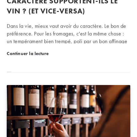
CARACTÈRE SUPPORTENT-ILS LE
VIN ? (ET VICE-VERSA)
Dans la vie, mieux vaut avoir du caractère. Le bon de
préférence. Pour les fromages, c'est la même chose :
un tempérament bien trempé, poli par un bon affinage
ne peut que susciter l'enthousiasme et l'adhésion des
Accords : les fromages de caractère supportent-ils le
Continuer la lecture
gastronomes. Or avec leur goût puissant, leur croûte
cramoisie ou bleutée, parfois parsemée de moisissures
ou carrément colonisée par quelques bestioles, ces
fromages – au lait cru, cela va de soi - peuvent
prendre le pas sur le vin et le faire passer à l'as, voire
le détruire complètement.