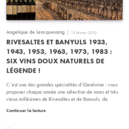
Auteur/autrice
Angelique de Lencquesaing
Publication
13 février 2013
de
publiée :
RIVESALTES ET BANYULS 1933,
la
publication :
1943, 1953, 1963, 1973, 1983 :
SIX VINS DOUX NATURELS DE
LÉGENDE !
C’est une des grandes spécialités d’iDealwine : vous
proposer chaque année une sélection de rares et très
vieux millésimes de Rivesaltes et de Banuyls, de
merveilleux vins quasi éternels qui vous raconteront de
Rivesaltes et Banyuls 1933, 1943, 1953, 1963, 1973
Continuer la lecture
bien belles histoires…