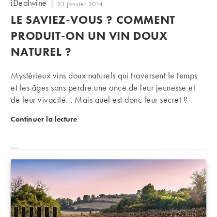
Auteur/autrice
iDealwine
Publication
23 janvier 2014
de
publiée :
LE SAVIEZ-VOUS ? COMMENT
la
publication :
PRODUIT-ON UN VIN DOUX
NATUREL ?
Mystérieux vins doux naturels qui traversent le temps
et les âges sans perdre une once de leur jeunesse et
de leur vivacité… Mais quel est donc leur secret ?
Le saviez-vous ? Comment produit-on un vin doux na
Continuer la lecture