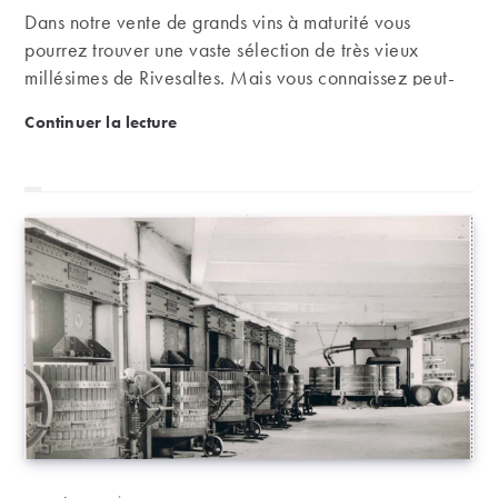
Dans notre vente de grands vins à maturité vous
pourrez trouver une vaste sélection de très vieux
millésimes de Rivesaltes. Mais vous connaissez peut-
être mal l’univers très particulier de ces vins doux
Vieux millésimes de Rivesaltes, mode d’emploi
Continuer la lecture
naturels : comment sont-ils élaborés et quels sont les
accords les plus réussis à table ? Voici quelques
informations et quelques conseils qui vous seront très
utiles.