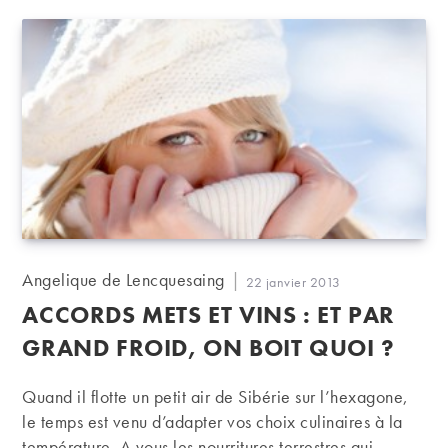
Auteur/autrice
Angelique de Lencquesaing
Publication
22 janvier 2013
de
publiée :
ACCORDS METS ET VINS : ET PAR
la
publication :
GRAND FROID, ON BOIT QUOI ?
Quand il flotte un petit air de Sibérie sur l’hexagone,
le temps est venu d’adapter vos choix culinaires à la
température. A vous les nourritures terrestres qui