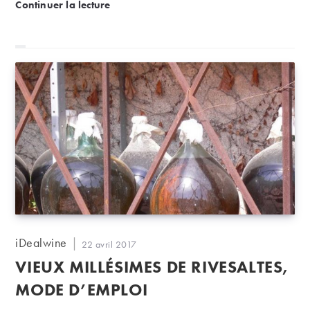
Quels accords mets et vins avec un vin doux naturel
Continuer la lecture
d’emploi de ces vins particuliers, riches de saveurs
complexes et pleins de charme…
Auteur/autrice
iDealwine
Publication
22 avril 2017
de
publiée :
VIEUX MILLÉSIMES DE RIVESALTES,
la
publication :
MODE D’EMPLOI