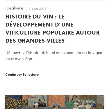
Auteur/autrice
iDealwine
Publication
3 août 2012
de
publiée :
HISTOIRE DU VIN : LE
la
publication :
DÉVELOPPEMENT D’UNE
VITICULTURE POPULAIRE AUTOUR
DES GRANDES VILLES
Découvrez l'histoire riche et mouvementée de la vigne
au Moyen-âge.
Histoire du vin : Le développement d’une viticulture
Continuer la lecture