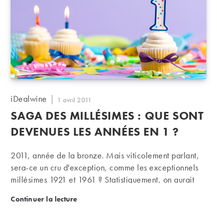
Auteur/autrice
iDealwine
Publication
1 avril 2011
de
publiée :
SAGA DES MILLÉSIMES : QUE SONT
la
publication :
DEVENUES LES ANNÉES EN 1 ?
2011, année de la bronze. Mais viticolement parlant,
sera-ce un cru d'exception, comme les exceptionnels
millésimes 1921 et 1961 ? Statistiquement, on aurait
donc une chance sur cinq.
Saga des millésimes : que sont devenues les années
Continuer la lecture