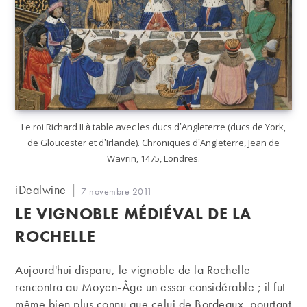
Le roi Richard II à table avec les ducs d’Angleterre (ducs de York,
de Gloucester et d’Irlande). Chroniques d’Angleterre, Jean de
Wavrin, 1475, Londres.
Auteur/autrice
iDealwine
Publication
7 novembre 2011
de
publiée :
LE VIGNOBLE MÉDIÉVAL DE LA
la
publication :
ROCHELLE
Aujourd'hui disparu, le vignoble de la Rochelle
rencontra au Moyen-Âge un essor considérable ; il fut
même bien plus connu que celui de Bordeaux, pourtant