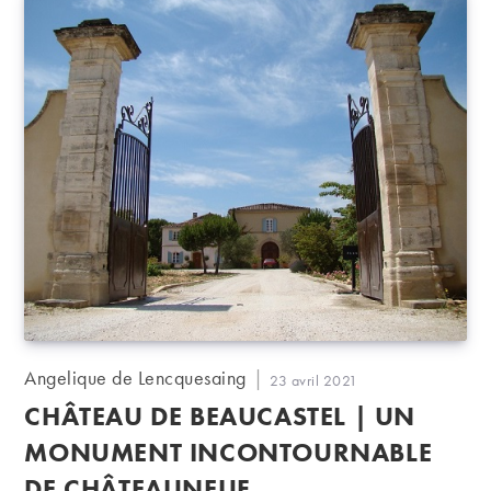
Auteur/autrice
Angelique de Lencquesaing
Publication
23 avril 2021
de
publiée :
CHÂTEAU DE BEAUCASTEL | UN
la
publication :
MONUMENT INCONTOURNABLE
DE CHÂTEAUNEUF