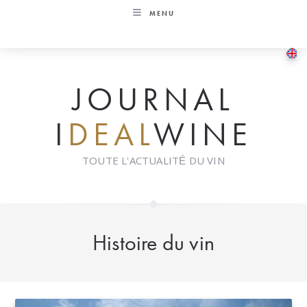
Skip
MENU
to
content
JOURNAL
I
DEAL
WINE
TOUTE L'ACTUALITÉ DU VIN
Histoire du vin