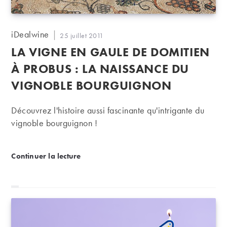
Auteur/autrice
iDealwine
Publication
25 juillet 2011
de
publiée :
LA VIGNE EN GAULE DE DOMITIEN
la
publication :
À PROBUS : LA NAISSANCE DU
VIGNOBLE BOURGUIGNON
Découvrez l'histoire aussi fascinante qu'intrigante du
vignoble bourguignon !
La vigne en Gaule de Domitien à Probus : la naiss
Continuer la lecture