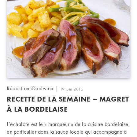
Auteur/autrice
Rédaction iDealwine
Publication
19 juin 2016
de
publiée :
RECETTE DE LA SEMAINE – MAGRET
la
publication :
À LA BORDELAISE
L’échalote est le « marqueur » de la cuisine bordelaise,
en particulier dans la sauce locale qui accompagne à