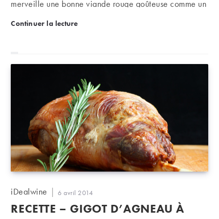
merveille une bonne viande rouge goûteuse comme un
magret de canard. A servir avec un bordeaux rouge,
Recette de la semaine – Magret à la bordelaise
Continuer la lecture
bien sûr, plutôt de la rive gauche.
Auteur/autrice
iDealwine
Publication
6 avril 2014
de
publiée :
RECETTE – GIGOT D’AGNEAU À
la