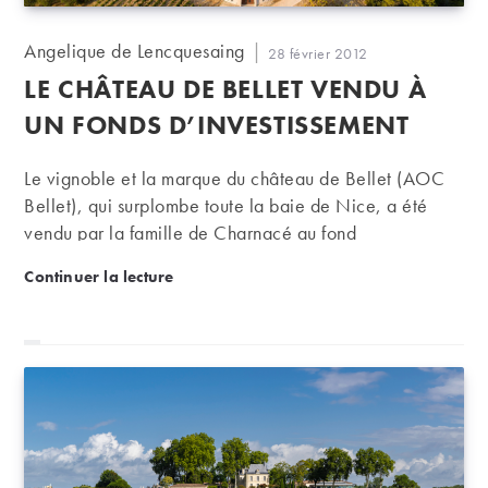
Auteur/autrice
Angelique de Lencquesaing
Publication
28 février 2012
de
publiée :
LE CHÂTEAU DE BELLET VENDU À
la
publication :
UN FONDS D’INVESTISSEMENT
Le vignoble et la marque du château de Bellet (AOC
Bellet), qui surplombe toute la baie de Nice, a été
vendu par la famille de Charnacé au fond
d’investissement “La Française REM” (Real Estate
Le château de Bellet vendu à un fonds d’investisse
Continuer la lecture
Managers).