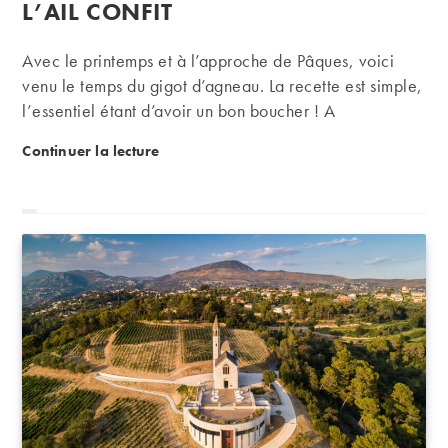
publication :
L’AIL CONFIT
Avec le printemps et à l’approche de Pâques, voici
venu le temps du gigot d’agneau. La recette est simple,
l’essentiel étant d’avoir un bon boucher ! A
accompagner d’un joli bordeaux de la rive gauche, le
Recette – Gigot d’agneau à l’ail confit
Continuer la lecture
cabernet et l’agneau faisant bon ménage…