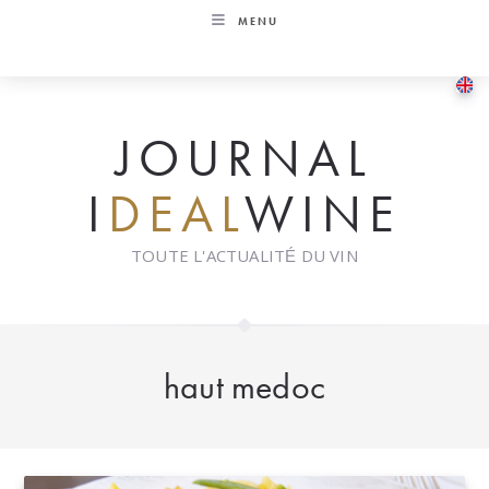
Skip
MENU
to
content
JOURNAL
I
DEAL
WINE
TOUTE L'ACTUALITÉ DU VIN
haut medoc