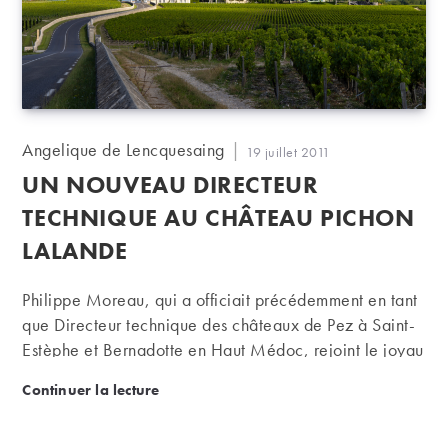
Auteur/autrice
Angelique de Lencquesaing
Publication
19 juillet 2011
de
publiée :
UN NOUVEAU DIRECTEUR
la
publication :
TECHNIQUE AU CHÂTEAU PICHON
LALANDE
Philippe Moreau, qui a officiait précédemment en tant
que Directeur technique des châteaux de Pez à Saint-
Estèphe et Bernadotte en Haut Médoc, rejoint le joyau
bordelais du groupe de champagne Louis Roederer :
Un nouveau directeur technique au château Pichon
Continuer la lecture
Château Pichon Longueville Comtesse de Lalande, 2e
cru classé de Pauillac.