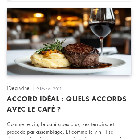
Auteur/autrice
iDealwine
Publication
9 février 2011
de
publiée :
ACCORD IDÉAL : QUELS ACCORDS
la
publication :
AVEC LE CAFÉ ?
Comme le vin, le café a ses crus, ses terroirs, et
procède par assemblage. Et comme le vin, il se