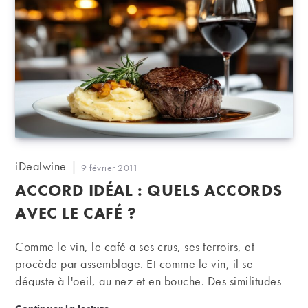
Auteur/autrice
iDealwine
Publication
9 février 2011
de
publiée :
ACCORD IDÉAL : QUELS ACCORDS
la
publication :
AVEC LE CAFÉ ?
Comme le vin, le café a ses crus, ses terroirs, et
procède par assemblage. Et comme le vin, il se
déguste à l'oeil, au nez et en bouche. Des similitudes
qui poussent naturellement à associer ces deux
Accord iDéal : quels accords avec le café ?