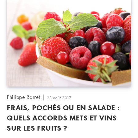
Auteur/autrice
Philippe Barret
Publication
23 août 2017
de
publiée :
FRAIS, POCHÉS OU EN SALADE :
la
publication :
QUELS ACCORDS METS ET VINS
SUR LES FRUITS ?