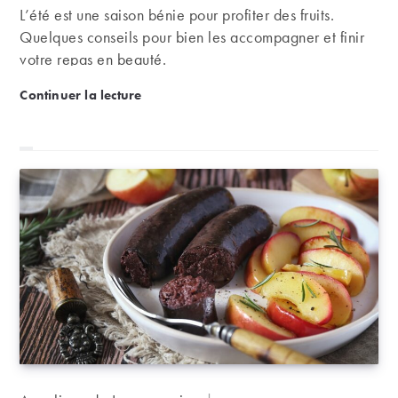
L’été est une saison bénie pour profiter des fruits.
Quelques conseils pour bien les accompagner et finir
votre repas en beauté.
Frais, pochés ou en salade : quels accords mets et vin
Continuer la lecture
Auteur/autrice