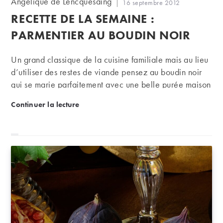
Angelique de Lencquesaing
Publication
16 septembre 2012
de
publiée :
RECETTE DE LA SEMAINE :
la
publication :
PARMENTIER AU BOUDIN NOIR
Un grand classique de la cuisine familiale mais au lieu
d’utiliser des restes de viande pensez au boudin noir
qui se marie parfaitement avec une belle purée maison
et qui rendra votre parmentier particulièrement
Recette de la semaine : Parmentier au boudin noir
Continuer la lecture
goûteux. Un accord idéal avec tous les beaujolais !