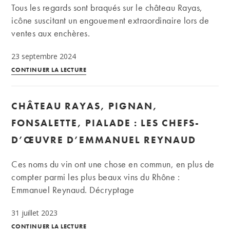
Château
Tous les regards sont braqués sur le château Rayas,
Rayas
icône suscitant un engouement extraordinaire lors de
ventes aux enchères.
23 septembre 2024
Vin
CONTINUER LA LECTURE
iconique
:
CHÂTEAU RAYAS, PIGNAN,
Château
Rayas,
FONSALETTE, PIALADE : LES CHEFS-
à
D’ŒUVRE D’EMMANUEL REYNAUD
Châteauneuf
du
Ces noms du vin ont une chose en commun, en plus de
Pape
compter parmi les plus beaux vins du Rhône :
Emmanuel Reynaud. Décryptage
31 juillet 2023
Château
CONTINUER LA LECTURE