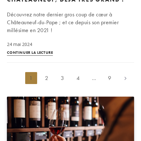
Châteauneuf
du
Découvrez notre dernier gros coup de cœur à
Pape
Châteauneuf-du-Pape ; et ce depuis son premier
millésime en 2021 !
24 mai 2024
Domaine
CONTINUER LA LECTURE
Mayard :
la
nouvelle
1
2
3
4
…
9
Aller à l
pépite
bio
et
nature
de
Châteauneuf,
déjà
très