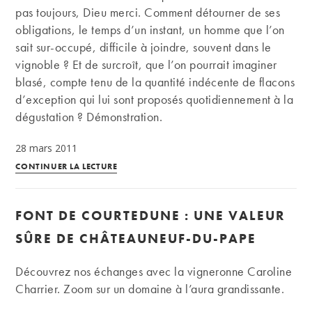
pas toujours, Dieu merci. Comment détourner de ses
obligations, le temps d’un instant, un homme que l’on
sait sur-occupé, difficile à joindre, souvent dans le
vignoble ? Et de surcroît, que l’on pourrait imaginer
blasé, compte tenu de la quantité indécente de flacons
d’exception qui lui sont proposés quotidiennement à la
dégustation ? Démonstration.
28 mars 2011
Un
CONTINUER LA LECTURE
verre
de
FONT DE COURTEDUNE : UNE VALEUR
Château
Rayas
SÛRE DE CHÂTEAUNEUF-DU-PAPE
1978
avec
Découvrez nos échanges avec la vigneronne Caroline
Thierry
Charrier. Zoom sur un domaine à l’aura grandissante.
Desseauve