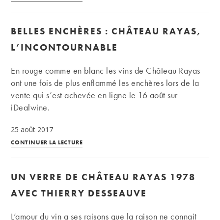
Rayas,
Pignan,
BELLES ENCHÈRES : CHÂTEAU RAYAS,
Fonsalette,
Pialade
L’INCONTOURNABLE
:
les
En rouge comme en blanc les vins de Château Rayas
chefs-
ont une fois de plus enflammé les enchères lors de la
d’œuvre
vente qui s’est achevée en ligne le 16 août sur
d’Emmanuel
iDealwine.
Reynaud
25 août 2017
Belles
CONTINUER LA LECTURE
enchères
:
UN VERRE DE CHÂTEAU RAYAS 1978
Château
Rayas,
AVEC THIERRY DESSEAUVE
l’incontournable
L’amour du vin a ses raisons que la raison ne connait