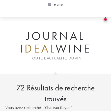
Skip
MENU
to
content
JOURNAL
I
DEAL
WINE
TOUTE L'ACTUALITÉ DU VIN
72
Résultats de recherche
trouvés
Vous avez recherché : "Chateau Rayas"