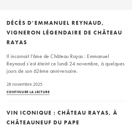
DÉCÈS D’EMMANUEL REYNAUD,
VIGNERON LÉGENDAIRE DE CHÂTEAU
RAYAS
Il incarnait l’âme de Château Rayas : Emmanuel
Reynaud s’est éteint ce lundi 24 novembre, à quelques
jours de son 62ème anniversaire.
28 novembre 2025
Décès
CONTINUER LA LECTURE
d’Emmanuel
Reynaud,
VIN ICONIQUE : CHÂTEAU RAYAS, À
vigneron
légendaire
CHÂTEAUNEUF DU PAPE
de