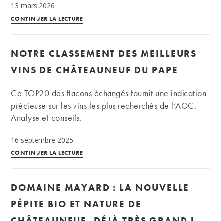
13 mars 2026
Font
CONTINUER LA LECTURE
de
Courtedune :
NOTRE CLASSEMENT DES MEILLEURS
une
valeur
VINS DE CHÂTEAUNEUF DU PAPE
sûre
de
Ce TOP20 des flacons échangés fournit une indication
Châteauneuf-
précieuse sur les vins les plus recherchés de l’AOC.
du-
Analyse et conseils.
Pape
16 septembre 2025
Notre
CONTINUER LA LECTURE
classement
des
DOMAINE MAYARD : LA NOUVELLE
meilleurs
vins
PÉPITE BIO ET NATURE DE
de
CHÂTEAUNEUF, DÉJÀ TRÈS GRAND !