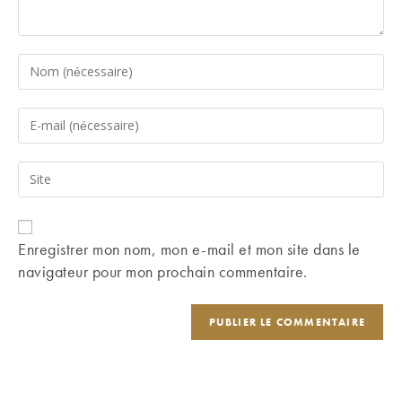
Enter
your
name
Enter
or
your
username
email
Saisir
to
address
l’URL
comment
to
de
comment
votre
Enregistrer mon nom, mon e-mail et mon site dans le
site
navigateur pour mon prochain commentaire.
(facultatif)