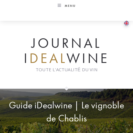
Skip
MENU
to
content
JOURNAL
I
DEAL
WINE
TOUTE L'ACTUALITÉ DU VIN
Guide iDealwine | Le vignoble
de Chablis