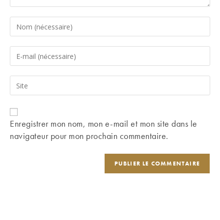
Enter
your
name
Enter
or
your
username
email
Saisir
to
address
l’URL
comment
to
de
comment
votre
Enregistrer mon nom, mon e-mail et mon site dans le
site
navigateur pour mon prochain commentaire.
(facultatif)