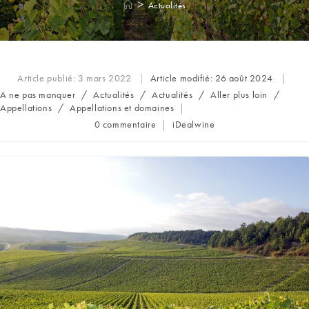
>
Actualités
Article publié:
3 mars 2022
Article modifié:
26 août 2024
Post
A ne pas manquer
/
Actualités
/
Actualités
/
Aller plus loin
/
category:
Appellations
/
Appellations et domaines
Commentaires
Auteur/autrice
0 commentaire
iDealwine
de
de
la
la
publication :
publication :