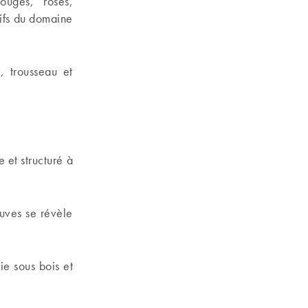
ouges, rosés,
tifs du domaine
, trousseau et
 et structuré à
cuves se révèle
ie sous bois et