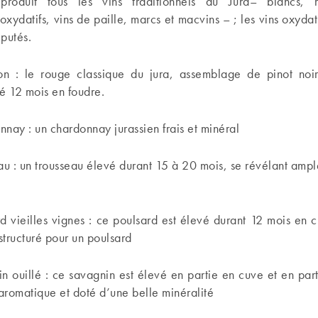
roduit tous les vins traditionnels du Jura– blancs, r
 oxydatifs, vins de paille, marcs et macvins – ; les vins oxyda
éputés.
ion : le rouge classique du jura, assemblage de pinot noir
é 12 mois en foudre.
nay : un chardonnay jurassien frais et minéral
au : un trousseau élevé durant 15 à 20 mois, se révélant ample
d vieilles vignes : ce poulsard est élevé durant 12 mois en 
tructuré pour un poulsard
n ouillé : ce savagnin est élevé en partie en cuve et en part
 aromatique et doté d’une belle minéralité