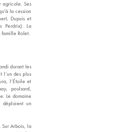
r agricole. Ses
qu’à la cession
ert, Dupuis et
 Perdrix). La
 famille Rolet.
andi durant les
t l’un des plus
a, l’Étoile et
nay, poulsard,
ne. Le domaine
i déploient un
 Sur Arbois, la