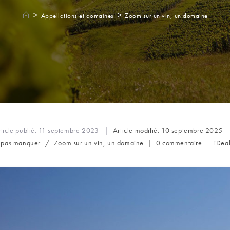
>
>
Appellations et domaines
Zoom sur un vin, un domaine
ticle publié:
11 septembre 2023
Article modifié:
10 septembre 2025
Commentaires
Aute
 pas manquer
/
Zoom sur un vin, un domaine
0 commentaire
iDea
ory:
de
de
la
la
publication :
publi