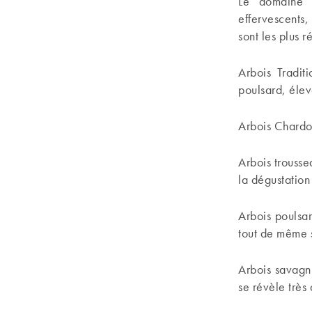
Le domaine p
effervescents,
sont les plus r
Arbois Tradit
poulsard, élev
Arbois Chardon
Arbois trousse
la dégustation
Arbois poulsar
tout de même s
Arbois savagni
se révèle très