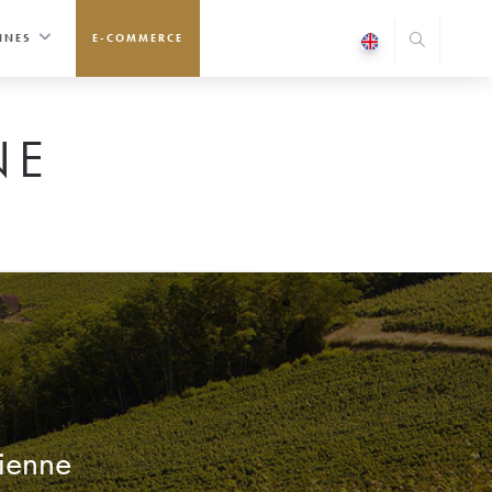
INES
E-COMMERCE
NE
sienne