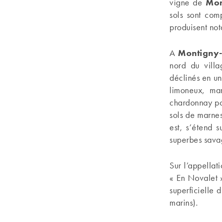
vigne de
Mon
sols sont com
produisent not
A
Montigny-
nord du villa
déclinés en un
limoneux, mar
chardonnay po
sols de marnes
est, s’étend 
superbes sava
Sur l’appellati
« En Novalet »
superficielle 
marins).