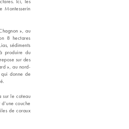
tares. Ici, les
de Montesserin
n Chagnon », au
ron 8 hectares
Lias, sédiments
 à produire du
repose sur des
ard », au nord-
s qui donne de
é.
 sur le coteau
rt d’une couche
siles de coraux