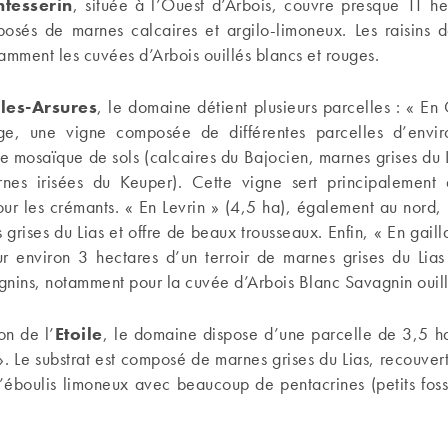
tesserin
, située à l’Ouest d’Arbois, couvre presque 11 hec
posés de marnes calcaires et argilo-limoneux. Les raisins 
amment les cuvées d’Arbois ouillés blancs et rouges.
les-Arsures
, le domaine détient plusieurs parcelles : « E
ge, une vigne composée de différentes parcelles d’envi
e mosaïque de sols (calcaires du Bajocien, marnes grises du 
nes irisées du Keuper). Cette vigne sert principalement
ur les crémants. « En Levrin » (4,5 ha), également au nord, 
 grises du Lias et offre de beaux trousseaux. Enfin, « En gaill
sur environ 3 hectares d’un terroir de marnes grises du Lia
gnins, notamment pour la cuvée d’Arbois Blanc Savagnin ouill
on de l’
Etoile
, le domaine dispose d’une parcelle de 3,5 ha
. Le substrat est composé de marnes grises du Lias, recouve
d’éboulis limoneux avec beaucoup de pentacrines (petits fos