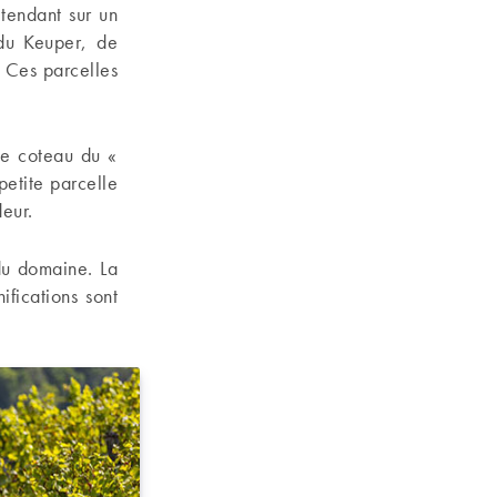
étendant sur un
du Keuper, de
. Ces parcelles
le coteau du «
 petite parcelle
deur.
du domaine. La
ifications sont