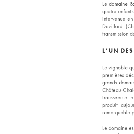
Le
domaine Ro
quatre enfants
intervenue en
Devillard (C
transmission de
L’UN DE
Le vignoble qu
premières déce
grands domain
Château-Chalo
trousseau et 
produit aujou
remarquable pa
Le domaine est