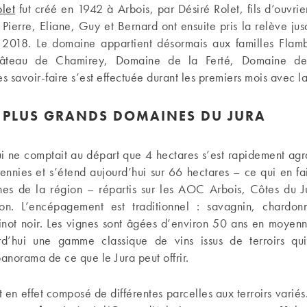
let
fut créé en 1942 à Arbois, par Désiré Rolet, fils d’ouvrie
 Pierre, Eliane, Guy et Bernard ont ensuite pris la relève jus
 2018. Le domaine appartient désormais aux familles Flamb
hâteau de Chamirey, Domaine de la Ferté, Domaine des
s savoir-faire s’est effectuée durant les premiers mois avec la
S PLUS GRANDS DOMAINES DU JURA
i ne comptait au départ que 4 hectares s’est rapidement agr
nnies et s’étend aujourd’hui sur 66 hectares – ce qui en fai
es de la région – répartis sur les AOC Arbois, Côtes du Jur
n. L’encépagement est traditionnel : savagnin, chardon
pinot noir. Les vignes sont âgées d’environ 50 ans en moyen
rd’hui une gamme classique de vins issus de terroirs qu
norama de ce que le Jura peut offrir.
 en effet composé de différentes parcelles aux terroirs variés.