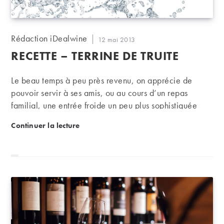
Auteur/autrice
Rédaction iDealwine
Publication
12 mai 2013
de
publiée :
RECETTE – TERRINE DE TRUITE
la
publication :
Le beau temps à peu près revenu, on apprécie de
pouvoir servir à ses amis, ou au cours d’un repas
familial, une entrée froide un peu plus sophistiquée
qu’une simple salade de tomates ! Une terrine de
Recette – Terrine de truite
Continuer la lecture
poisson fait, par exemple, parfaitement l’affaire.
Comme celle-ci, à base de truite, qu’un joli blanc du
Jura accompagnera parfaitement.