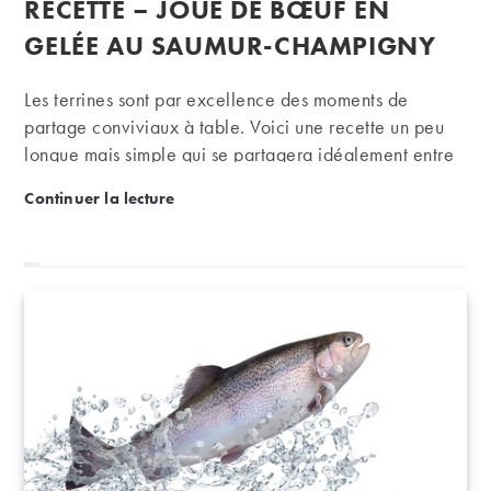
RECETTE – JOUE DE BŒUF EN
la
publication :
GELÉE AU SAUMUR-CHAMPIGNY
Les terrines sont par excellence des moments de
partage conviviaux à table. Voici une recette un peu
longue mais simple qui se partagera idéalement entre
amis autour d’une belle bouteille de rouge de Loire,
Recette – Joue de bœuf en gelée au saumur-champ
Continuer la lecture
par exemple un saumur-champigny.