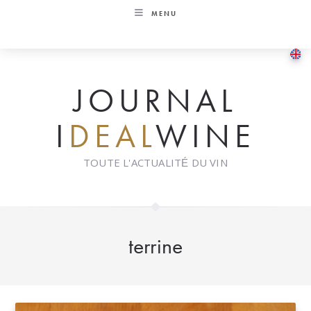
Skip
MENU
to
content
JOURNAL
I
DEAL
WINE
TOUTE L'ACTUALITÉ DU VIN
terrine