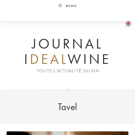
Skip
MENU
to
content
JOURNAL
I
DEAL
WINE
TOUTE L'ACTUALITÉ DU VIN
Tavel