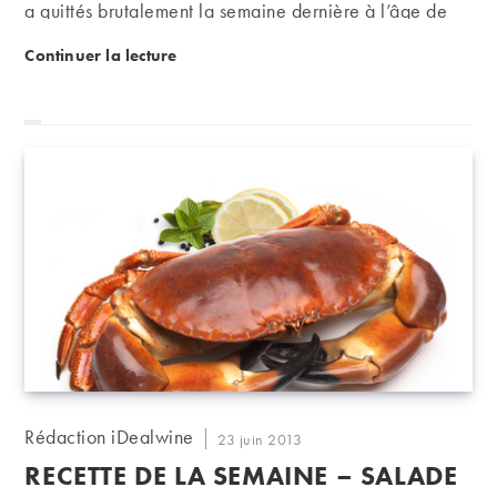
a quittés brutalement la semaine dernière à l’âge de
52 ans.
Christophe Delorme, La Mordorée en deuil
Continuer la lecture
Auteur/autrice
Rédaction iDealwine
Publication
23 juin 2013
de
publiée :
RECETTE DE LA SEMAINE – SALADE
la