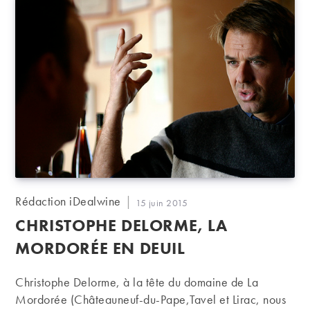
Auteur/autrice
Rédaction iDealwine
Publication
15 juin 2015
de
publiée :
CHRISTOPHE DELORME, LA
la
publication :
MORDORÉE EN DEUIL
Christophe Delorme, à la tête du domaine de La
Mordorée (Châteauneuf-du-Pape,Tavel et Lirac, nous