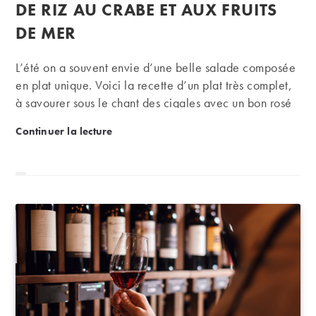
publication :
DE RIZ AU CRABE ET AUX FRUITS
DE MER
L’été on a souvent envie d’une belle salade composée
en plat unique. Voici la recette d’un plat très complet,
à savourer sous le chant des cigales avec un bon rosé
bien frais et de qualité !
Recette de la semaine – Salade de riz au crabe et a
Continuer la lecture