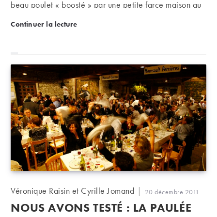
beau poulet « boosté » par une petite farce maison au
foie gras. A accompagner d’un pinot noir bourguignon,
Recette : poulet farci au foie gras
Continuer la lecture
bien sûr !
Auteur/autrice
Véronique Raisin et Cyrille Jomand
Publication
20 décembre 2011
de
publiée :
NOUS AVONS TESTÉ : LA PAULÉE
la