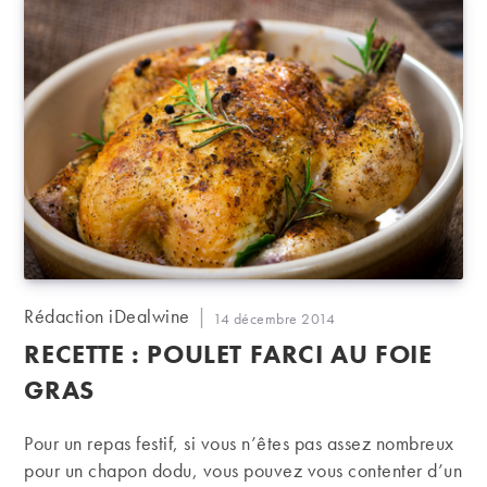
Auteur/autrice
Rédaction iDealwine
Publication
14 décembre 2014
de
publiée :
RECETTE : POULET FARCI AU FOIE
la
publication :
GRAS
Pour un repas festif, si vous n’êtes pas assez nombreux
pour un chapon dodu, vous pouvez vous contenter d’un