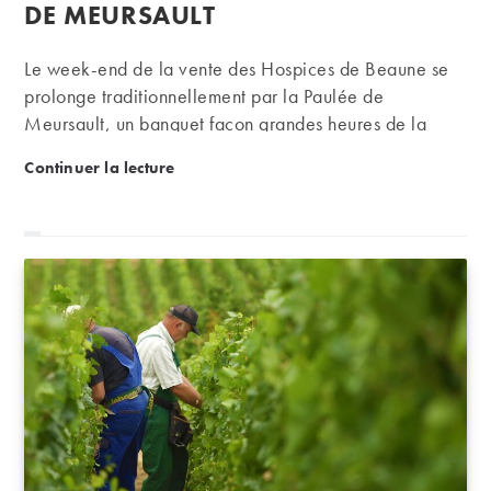
publication :
DE MEURSAULT
Le week-end de la vente des Hospices de Beaune se
prolonge traditionnellement par la Paulée de
Meursault, un banquet façon grandes heures de la
République. Mon foie et moi, nous y sommes allés, et
Nous avons testé : La Paulée de Meursault
Continuer la lecture
nous en sommes retournés, chacun de notre côté. En
chemin, j'ai croisé Cyrille, hôte du sémillant Michel
Crestanello, passé sous pavillon Albert Bichot.