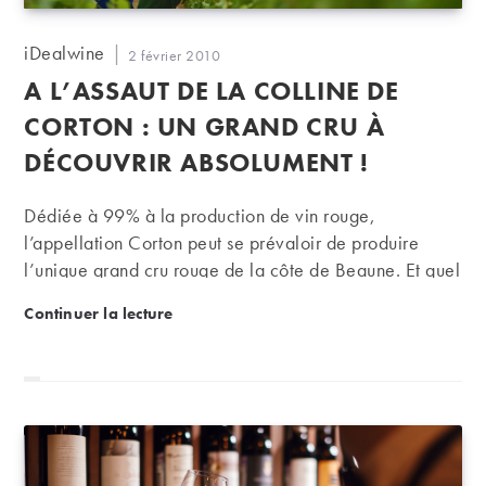
Auteur/autrice
iDealwine
Publication
2 février 2010
de
publiée :
A L’ASSAUT DE LA COLLINE DE
la
publication :
CORTON : UN GRAND CRU À
DÉCOUVRIR ABSOLUMENT !
Dédiée à 99% à la production de vin rouge,
l’appellation Corton peut se prévaloir de produire
l’unique grand cru rouge de la côte de Beaune. Et quel
grand cru ! Un vin magnifiquement structuré, puissant,
A l’assaut de la colline de Corton : un grand cru à 
Continuer la lecture
apte à une longue garde.