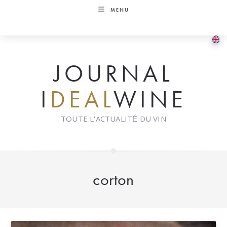
Skip
MENU
to
content
JOURNAL
I
DEAL
WINE
TOUTE L'ACTUALITÉ DU VIN
corton