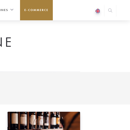
INES
E-COMMERCE
NE