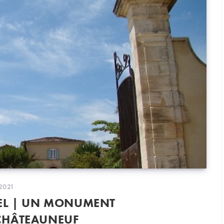
on
 2021
EL | UN MONUMENT
CHÂTEAUNEUF