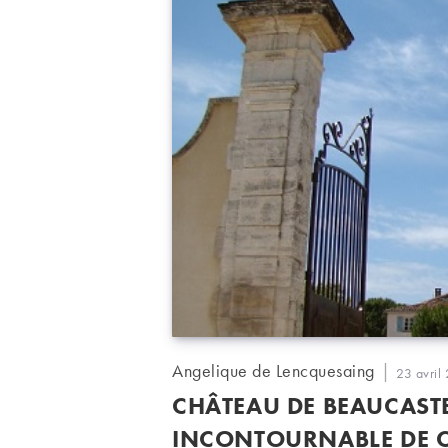
Auteur/autrice
Angelique de Lencquesaing
Publicati
23 avril
de
publiée :
CHÂTEAU DE BEAUCAST
la
publication :
INCONTOURNABLE DE 