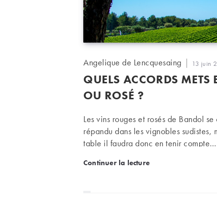
Auteur/autrice
Angelique de Lencquesaing
Publicati
13 juin 
de
publiée :
QUELS ACCORDS METS 
la
publication :
OU ROSÉ ?
Les vins rouges et rosés de Bandol se
répandu dans les vignobles sudistes, ma
table il faudra donc en tenir compte…
Quels accords mets et vi
Continuer la lecture