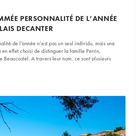
MMÉE PERSONNALITÉ DE L’ANNÉE
LAIS DECANTER
alité de l’année n’est pas un seul individu, mais une
en effet choisi de distinguer la famille Perrin,
Beaucastel. A travers leur nom, ce sont plusieurs
lopper la renommée de la vallée du Rhône, tout en
 personnalité de l’année par le magazine anglais Decanter
 Etats-Unis.