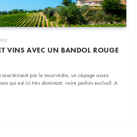
on
2012
ET VINS AVEC UN BANDOL ROUGE
 caractérisent par le mourvèdre, un cépage assez
is qui est ici très dominant, voire parfois exclusif. A
ns avec un bandol rouge ou rosé ?