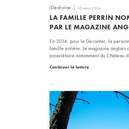
Auteur/autrice
iDealwine
Publication
10 mars 2014
de
publiée :
LA FAMILLE PERRIN NO
la
publication :
PAR LE MAGAZINE ANG
En 2014, pour le Decanter, la personn
famille entière. Le magazine anglais a 
propriétaire notamment du Château de 
générations qui ont contribué à déve
La famille Perrin nommée
Continuer la lecture
exportant les cépages rhodaniens aux