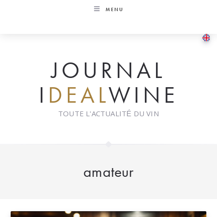
Skip
MENU
to
content
JOURNAL
I
DEAL
WINE
TOUTE L'ACTUALITÉ DU VIN
amateur