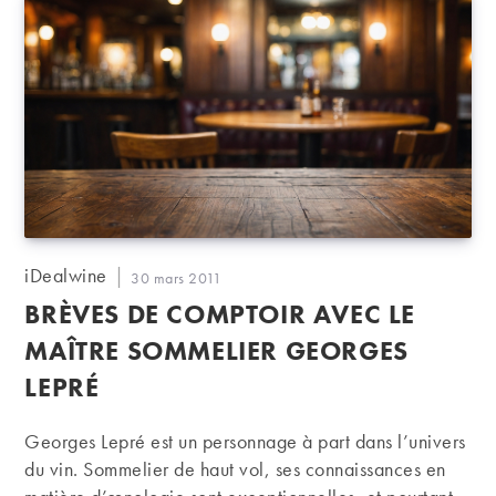
Auteur/autrice
iDealwine
Publication
30 mars 2011
de
publiée :
BRÈVES DE COMPTOIR AVEC LE
la
publication :
MAÎTRE SOMMELIER GEORGES
LEPRÉ
Georges Lepré est un personnage à part dans l’univers
du vin. Sommelier de haut vol, ses connaissances en