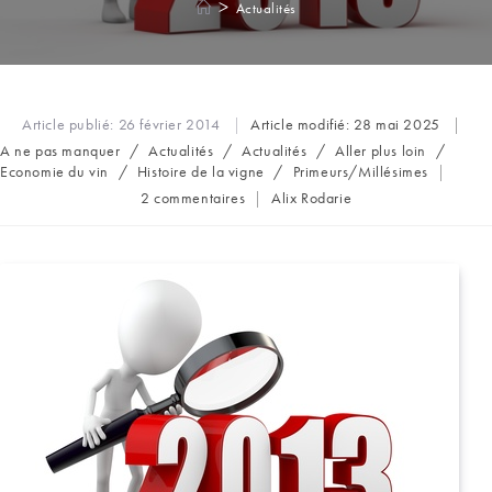
>
Actualités
Article publié:
26 février 2014
Article modifié:
28 mai 2025
Post
A ne pas manquer
/
Actualités
/
Actualités
/
Aller plus loin
/
category:
Economie du vin
/
Histoire de la vigne
/
Primeurs/Millésimes
Commentaires
Auteur/autrice
2 commentaires
Alix Rodarie
de
de
la
la
publication :
publication :