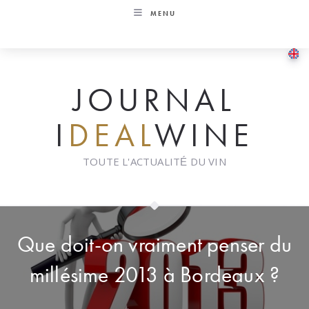
Skip
MENU
to
content
JOURNAL
I
DEAL
WINE
TOUTE L'ACTUALITÉ DU VIN
Que doit-on vraiment penser du
millésime 2013 à Bordeaux ?