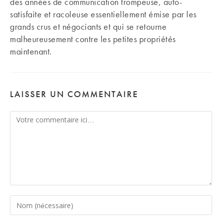
des années de communication trompeuse, auto-
satisfaite et racoleuse essentiellement émise par les
grands crus et négociants et qui se retourne
malheureusement contre les petites propriétés
maintenant.
LAISSER UN COMMENTAIRE
Comment
Enter
your