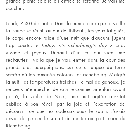
grande plante solaire à l’entrée se referme. Je vais me
coucher.
Jeudi, 7h30 du matin. Dans la même cour que la veille
la troupe se réunit autour de Thibault, les yeux fatigués,
le corps encore raide d’une nuit que d’aucuns jugent
trop courte.
« Today, it’s richerbourg’s day »
crie,
vivace et joyeux Thibault d’un cri qui vient me
réchauffer : voilà que je vais entrer dans la cour des
grands crus bourguignons, sur cette langue de terre
sacrée où les romanée côtoient les richebourg. Malgré
la nuit, les températures fraîches, le mal de genoux, je
ne peux m’empêcher de sourire comme un enfant ayant
passé, la veille de Noël, une nuit agitée aussitôt
oubliée à son réveil par la joie et l’excitation de
découvrir ce que les cadeaux sous le sapin. J’avais
envie de percer le secret de ce terroir particulier du
Richebourg.