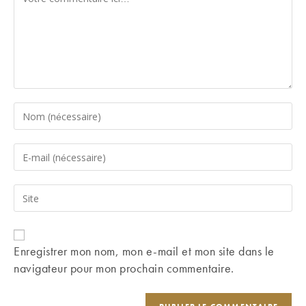
Enter
your
name
Enter
or
your
username
email
Saisir
to
address
l’URL
comment
to
de
comment
votre
Enregistrer mon nom, mon e-mail et mon site dans le
site
navigateur pour mon prochain commentaire.
(facultatif)