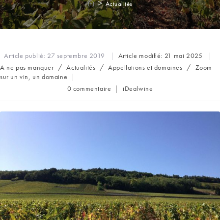
>
Actualités
Article publié:
27 septembre 2019
Article modifié:
21 mai 2025
Post
A ne pas manquer
/
Actualités
/
Appellations et domaines
/
Zoom
category:
sur un vin, un domaine
Commentaires
Auteur/autrice
0 commentaire
iDealwine
de
de
la
la
publication :
publication :