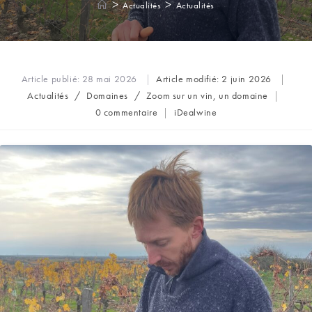
>
>
Actualités
Actualités
Article publié:
28 mai 2026
Article modifié:
2 juin 2026
Post
Actualités
/
Domaines
/
Zoom sur un vin, un domaine
category:
Commentaires
Auteur/autrice
0 commentaire
iDealwine
de
de
la
la
publication :
publication :