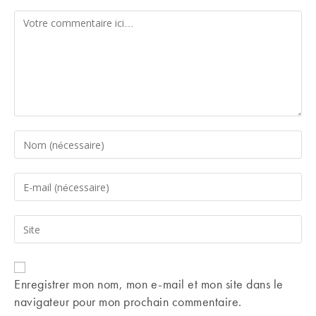
Comment
Enter
your
name
Enter
or
your
username
email
Saisir
to
address
l’URL
comment
to
de
comment
votre
Enregistrer mon nom, mon e-mail et mon site dans le
site
navigateur pour mon prochain commentaire.
(facultatif)