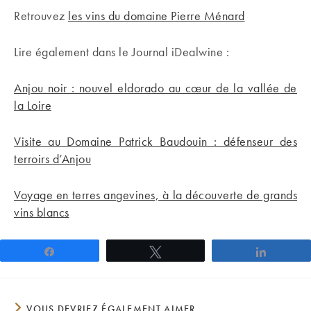
Retrouvez
les vins du domaine Pierre Ménard
Lire également dans le Journal iDealwine :
Anjou noir : nouvel eldorado au cœur de la vallée de
la Loire
Visite au Domaine Patrick Baudouin : défenseur des
terroirs d’Anjou
Voyage en terres angevines, à la découverte de grands
vins blancs
Partagez
Tweetez
Partage
VOUS DEVRIEZ ÉGALEMENT AIMER