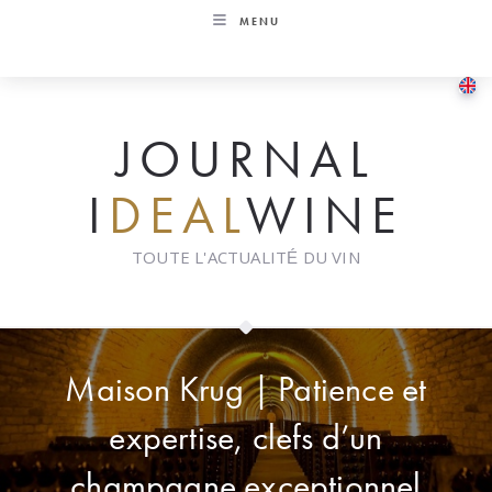
Skip
MENU
to
content
JOURNAL
I
DEAL
WINE
TOUTE L'ACTUALITÉ DU VIN
Maison Krug | Patience et
expertise, clefs d’un
champagne exceptionnel