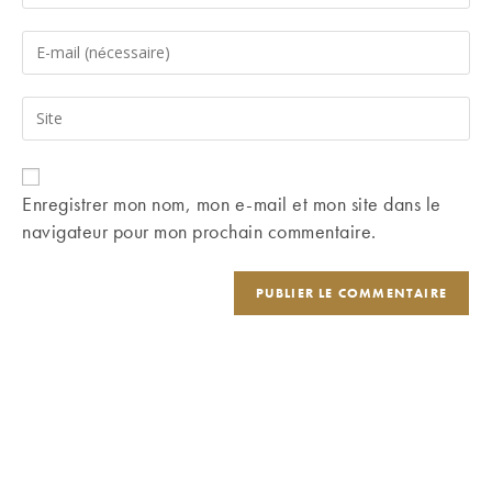
your
name
Enter
or
your
username
email
Saisir
to
address
l’URL
comment
to
de
comment
votre
Enregistrer mon nom, mon e-mail et mon site dans le
site
navigateur pour mon prochain commentaire.
(facultatif)