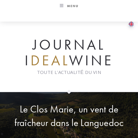
Skip
MENU
to
content
JOURNAL
I
DEAL
WINE
TOUTE L'ACTUALITÉ DU VIN
Le Clos Marie, un vent de
fraîcheur dans le Languedoc