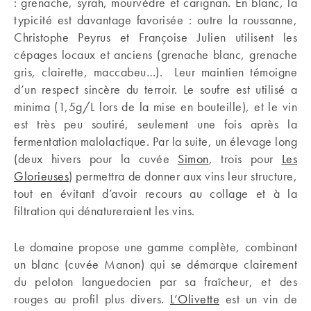
: grenache, syrah, mourvèdre et carignan. En blanc, la
typicité est davantage favorisée : outre la roussanne,
Christophe Peyrus et Françoise Julien utilisent les
cépages locaux et anciens (grenache blanc, grenache
gris, clairette, maccabeu…). Leur maintien témoigne
d’un respect sincère du terroir. Le soufre est utilisé a
minima (1,5g/L lors de la mise en bouteille), et le vin
est très peu soutiré, seulement une fois après la
fermentation malolactique. Par la suite, un élevage long
(deux hivers pour la cuvée
Simon
, trois pour
Les
Glorieuses
) permettra de donner aux vins leur structure,
tout en évitant d’avoir recours au collage et à la
filtration qui dénatureraient les vins.
Le domaine propose une gamme complète, combinant
un blanc (cuvée Manon) qui se démarque clairement
du peloton languedocien par sa fraîcheur, et des
rouges au profil plus divers.
L’Olivette
est un vin de