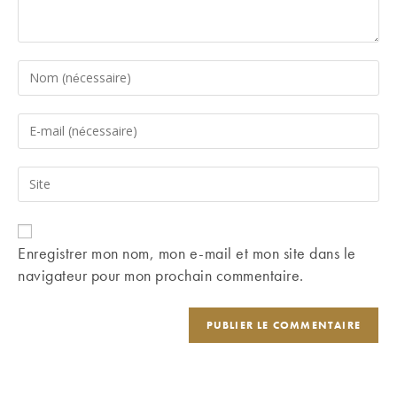
Enter
your
name
Enter
or
your
username
email
Saisir
to
address
l’URL
comment
to
de
comment
votre
Enregistrer mon nom, mon e-mail et mon site dans le
site
navigateur pour mon prochain commentaire.
(facultatif)