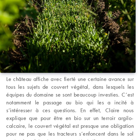
Le château affiche avec fierté une certaine avance sur
tous les sujets de couvert végétal, dans lesquels les
équipes du domaine se sont beaucoup investies. C’est
notamment le passage au bio qui les a incité à
s’intéresser à ces questions. En effet, Claire nous
explique que pour être en bio sur un terroir argilo-
calcaire, le couvert végétal est presque une obligation
pour ne pas que les tracteurs s’enfoncent dans le sol