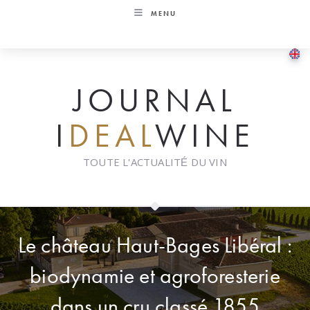
Skip
MENU
to
content
JOURNAL
I
DEAL
WINE
TOUTE L'ACTUALITÉ DU VIN
Le château Haut-Bages Libéral :
biodynamie et agroforesterie
dans un cru classé 1855