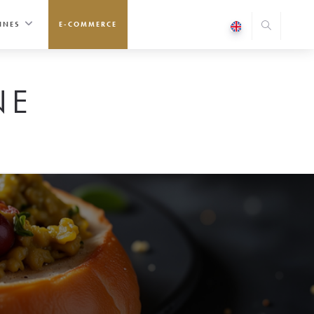
INES
E-COMMERCE
NE