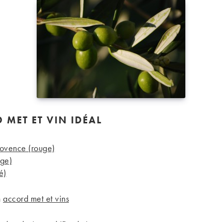
 MET ET VIN IDÉAL
rovence (rouge)
uge)
é)
n
accord met et vins