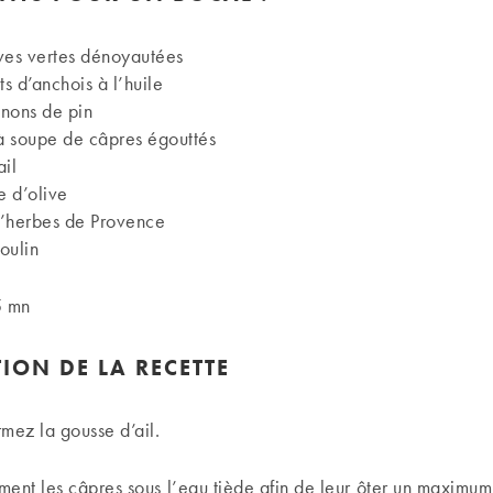
ves vertes dénoyautées
ts d’anchois à l’huile
nons de pin
 à soupe de câpres égouttés
ail
e d’olive
d’herbes de Provence
oulin
5 mn
ION DE LA RECETTE
mez la gousse d’ail.
ent les câpres sous l’eau tiède afin de leur ôter un maximum