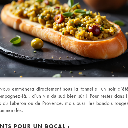
 vous emmènera directement sous la tonnelle, un soir d’ét
ccompagnez-là… d’un vin du sud bien sûr ! Pour rester dans l
s du Luberon ou de Provence, mais aussi les bandols rouges
commandés.
NTS POUR UN BOCAL :