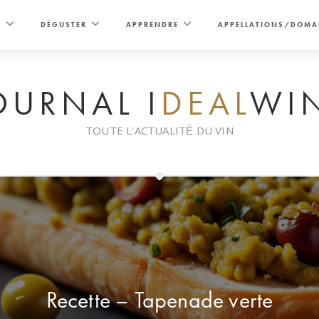
E
DÉGUSTER
APPRENDRE
APPELLATIONS/DOMA
OURNAL I
DEAL
WI
TOUTE L'ACTUALITÉ DU VIN
Recette – Tapenade verte