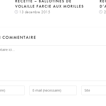
RECETTE – BALLOTINES DE
RE
VOLAILLE FARCIE AUX MORILLES
D’
13 décembre 2015
2
N COMMENTAIRE
Enter
Saisir
your
l’URL
email
de