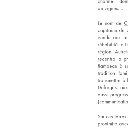
charme – domi
de vignes….
Le nom de
C
capitaine de 
vendu aux anc
réhabilité le 
région. Autre
recentra la p
flambeau à sa
tradition fam
transmettre à 
Deforges, aux
aussi progres
(communicatio
Sur ces terres
proximité ave