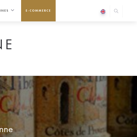
INES
E-COMMERCE
NE
onne