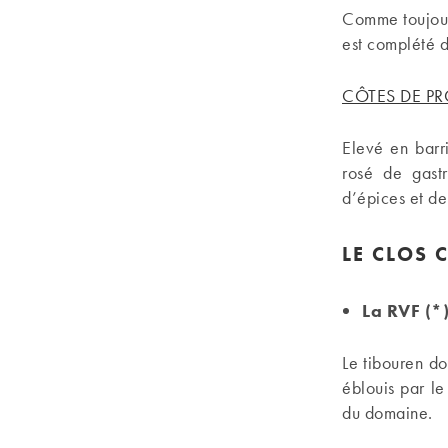
Comme toujours
est complété 
CÔTES DE PR
Elevé en barr
rosé de gast
d’épices et de
LE CLOS 
La RVF (*
Le tibouren d
éblouis par le
du domaine.