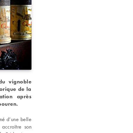
 du vignoble
orique de la
ation après
bouren.
rné d’une belle
 accroître son