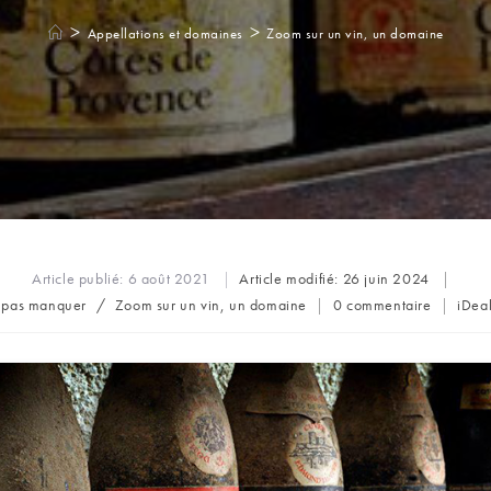
>
>
Appellations et domaines
Zoom sur un vin, un domaine
Article publié:
6 août 2021
Article modifié:
26 juin 2024
Commentaires
Aute
 pas manquer
/
Zoom sur un vin, un domaine
0 commentaire
iDea
ory:
de
de
la
la
publication :
publi