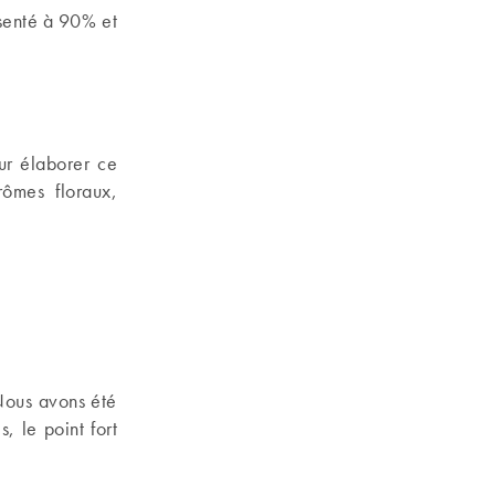
ésenté à 90% et
ur élaborer ce
ômes floraux,
Nous avons été
, le point fort