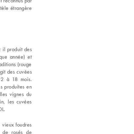
t reconnus par
ntèle étrangère
 il produit des
aque année) et
ditions (rouge
git des cuvées
 12 à 18 mois.
es produites en
lles vignes du
in, les cuvées
0L.
 vieux foudres
nc de rosés de