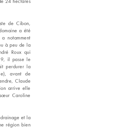
de 24 hectares
iste de Cibon,
 domaine a été
ui a notamment
eu à peu de la
André Roux qui
9, il passe le
it perdurer la
ave), avant de
 gendre, Claude
on arrive elle
 sœur Caroline
 drainage et la
ne région bien