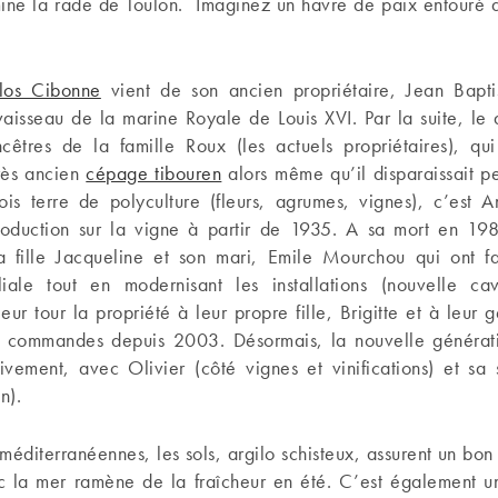
ne la rade de Toulon. Imaginez un havre de paix entouré 
los Cibonne
vient de son ancien propriétaire, Jean Bapt
vaisseau de la marine Royale de Louis XVI. Par la suite, le
êtres de la famille Roux (les actuels propriétaires), q
très ancien
cépage tibouren
alors même qu’il disparaissait p
fois terre de polyculture (fleurs, agrumes, vignes), c’est 
roduction sur la vigne à partir de 1935. A sa mort en 198
 fille Jacqueline et son mari, Emile Mourchou qui ont fa
iliale tout en modernisant les installations (nouvelle c
leur tour la propriété à leur propre fille, Brigitte et à leur
 commandes depuis 2003. Désormais, la nouvelle générati
sivement, avec Olivier (côté vignes et vinifications) et sa
n).
 méditerranéennes, les sols, argilo schisteux, assurent un bon
c la mer ramène de la fraîcheur en été. C’est également u