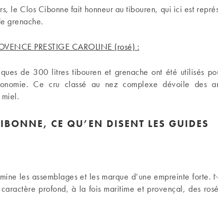
, le Clos Cibonne fait honneur au tibouren, qui ici est repr
de grenache.
OVENCE PRESTIGE CAROLINE (rosé) :
iques de 300 litres tibouren et grenache ont été utilisés po
ronomie. Ce cru classé au nez complexe dévoile des ar
 miel.
CIBONNE, CE QU’EN DISENT LES GUIDES
)
omine les assemblages et les marque d’une empreinte forte. 
 caractère profond, à la fois maritime et provençal, des rosés