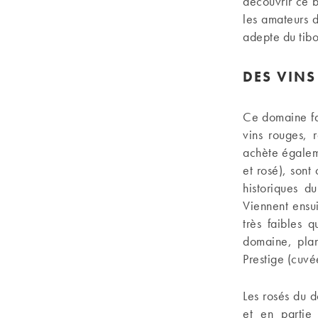
découvrir ce 
les amateurs d
adepte du tibo
DES VIN
Ce domaine fam
vins rouges, 
achète égalem
et rosé), son
historiques d
Viennent ensui
très faibles 
domaine, plan
Prestige (cuvé
Les rosés du 
et en partie 