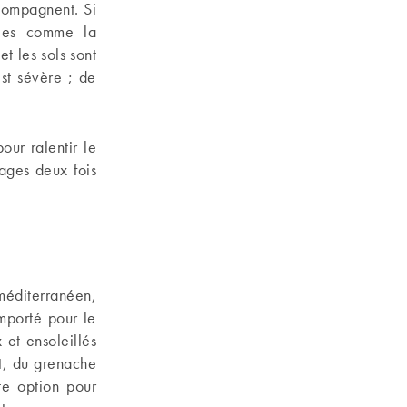
ccompagnent. Si
ales comme la
et les sols sont
est sévère ; de
our ralentir le
ages deux fois
 méditerranéen,
mporté pour le
 et ensoleillés
t, du grenache
e option pour