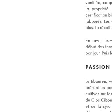
ventilée, ce q
la propriété
certification b
labourés. Les 
plus, la récol
En cave, les v
début des fer
par jour. Puis 
PASSION
Le
tibouren
, v
présent en ba
cultiver sur l
du Clos Cibon
et de la syra