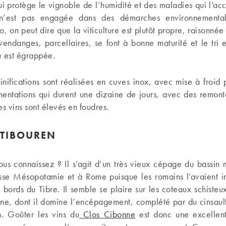
ui protège le vignoble de l’humidité et des maladies qui l’a
 n’est pas engagée dans des démarches environnement
io, on peut dire que la viticulture est plutôt propre, raisonnée 
vendanges, parcellaires, se font à bonne maturité et le tri 
te est égrappée.
inifications sont réalisées en cuves inox, avec mise à froid p
mentations qui durent une dizaine de jours, avec des remont
les vins sont élevés en foudres.
 TIBOUREN
ous connaissez ? Il s’agit d’un très vieux cépage du bassin
sse Mésopotamie et à Rome puisque les romains l’avaient i
es bords du Tibre. Il semble se plaire sur les coteaux schisteux
ne, dont il domine l’encépagement, complété par du cinsaul
h. Goûter les vins du
Clos Cibonne
est donc une excellent