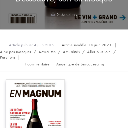
>
Actualités
Article publié:
4 juin 2015
Article modifié:
16 juin 2023
Post
A ne pas manquer
/
Actualités
/
Actualités
/
Aller plus loin
/
category:
Parutions
Commentaires
Auteur/autrice
1 commentaire
Angelique de Lencquesaing
de
de
la
la
publication :
publication :