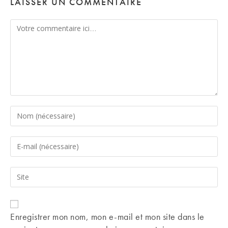
LAISSER UN COMMENTAIRE
Comment
Enter
your
name
Enter
or
your
username
email
Saisir
to
address
l’URL
comment
to
de
comment
votre
Enregistrer mon nom, mon e-mail et mon site dans le
site