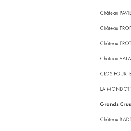
Château PAV
Château TR
Château TROT
Château VA
CLOS FOURT
LA MONDOT
Grands Crus
Château BAD