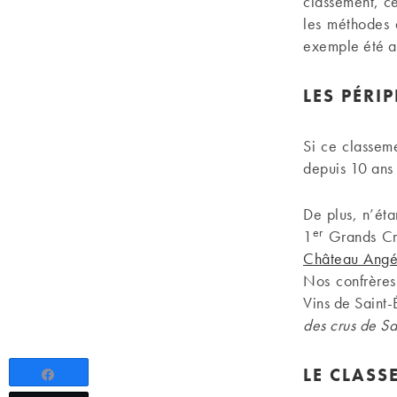
classement, cer
les méthodes 
exemple été aj
LES PÉRI
Si ce classeme
depuis 10 ans (
De plus, n’ét
er
1
Grands Cru
Château Angé
Nos confrères
Vins de Saint-
des crus de Sa
LE CLASS
Partagez