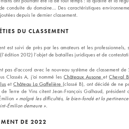
tains ont pourtant été là de tout temps : la qualité et la régu
de conduite du domaine… Des caractéristiques environneme
outées depuis le dernier classement.
PÉTIES DU CLASSEMENT
nt est suivi de près par les amateurs et les professionnels, 
l’édition 2012) l’objet de batailles juridiques et de contestati
ant pas d’accord avec le nouveau système de classement de 
s Classés A, j’ai nommé les
Châteaux Ausone
et
Cheval B
lus
et
Château La Gaffelière
(classé B), ont décidé de ne pa
 de Terre de Vins citent Jean-François Galhaud, président 
Émilion
« malgré les difficultés, le bien-fondé et la pertinenc
int-Émilion demeure ».
EMENT DE 2022