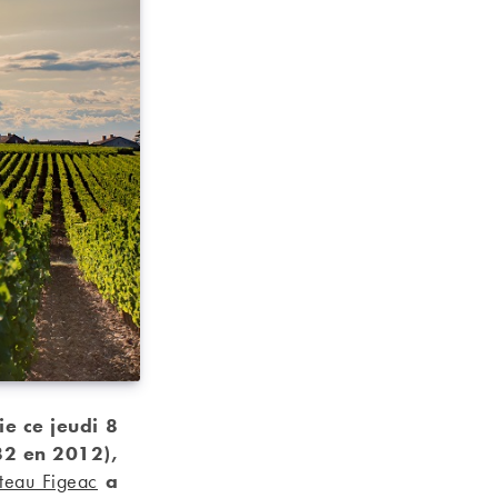
tie ce jeudi 8
82 en 2012),
teau Figeac
a