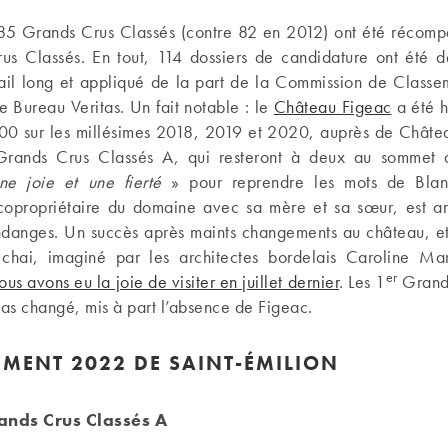
85 Grands Crus Classés (contre 82 en 2012) ont été récomp
s Classés. En tout, 114 dossiers de candidature ont été d
ail long et appliqué de la part de la Commission de Classeme
e Bureau Veritas. Un fait notable : le
Château Figeac
a été h
0 sur les millésimes 2018, 2019 et 2020, auprès de Châte
 Grands Crus Classés A, qui resteront à deux au sommet 
ne joie et une fierté
» pour reprendre les mots de Blan
opropriétaire du domaine avec sa mère et sa sœur, est ar
ndanges. Un succès après maints changements au château, e
chai, imaginé par les architectes bordelais Caroline M
er
us avons eu la joie de visiter en juillet dernier
. Les 1
Grands
pas changé, mis à part l’absence de Figeac.
EMENT 2022 DE SAINT-ÉMILION
ands Crus Classés A