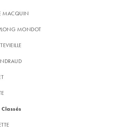
IE MACQUIN
OPLONG MONDOT
TEVIEILLE
LANDRAUD
ET
TE
 Classés
ETTE