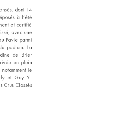
ensés, dont 14
éposés à l’été
nt et certifié
issé, avec une
au Pavie parmi
du podium. La
dine de Brier
rivée en plein
t notamment le
arly et Guy Y-
 Crus Classés