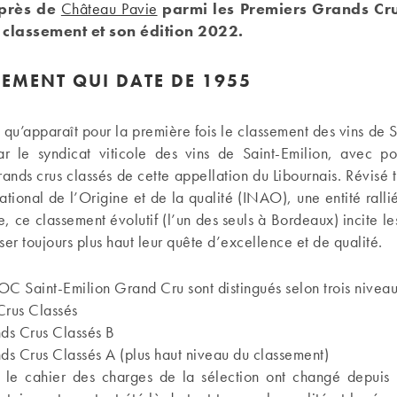
uprès de
Château Pavie
parmi les Premiers Grands Cru
 classement et son édition 2022.
EMENT QUI DATE DE 1955
qu’apparaît pour la première fois le classement des vins de Sa
r le syndicat viticole des vins de Saint-Emilion, avec po
grands crus classés de cette appellation du Libournais. Révisé t
 National de l’Origine et de la qualité (INAO), une entité ralli
e, ce classement évolutif (l’un des seuls à Bordeaux) incite les
ser toujours plus haut leur quête d’excellence et de qualité.
AOC Saint-Emilion Grand Cru sont distingués selon trois niveau
Crus Classés
s Crus Classés B
s Crus Classés A (plus haut niveau du classement)
et le cahier des charges de la sélection ont changé depuis 