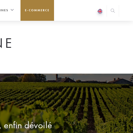
INES
E-COMMERCE
NE
 enfin dévoilé