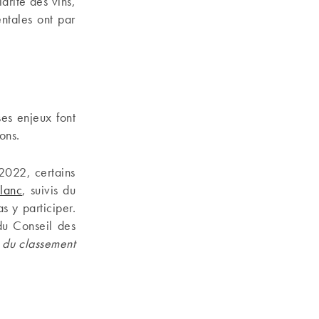
larité des vins,
ntales ont par
ses enjeux font
ons.
2022, certains
lanc
, suivis du
s y participer.
du Conseil des
e du classement