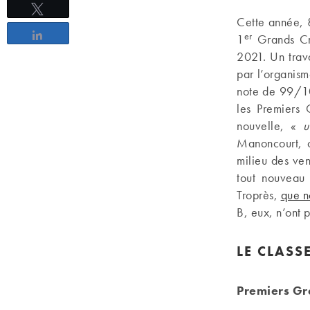
Tweetez
Cette année, 
Partagez
er
1
Grands Cru
2021. Un trav
par l’organism
note de 99/10
les Premiers
nouvelle, «
u
Manoncourt, c
milieu des ve
tout nouveau 
Troprès,
que no
B, eux, n’ont 
LE CLASS
Premiers Gr