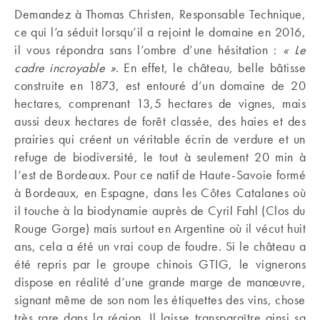
Demandez à Thomas Christen, Responsable Technique,
ce qui l’a séduit lorsqu’il a rejoint le domaine en 2016,
il vous répondra sans l’ombre d’une hésitation :
« Le
cadre incroyable »
. En effet, le château, belle bâtisse
construite en 1873, est entouré d’un domaine de 20
hectares, comprenant 13,5 hectares de vignes, mais
aussi deux hectares de forêt classée, des haies et des
prairies qui créent un véritable écrin de verdure et un
refuge de biodiversité, le tout à seulement 20 min à
l’est de Bordeaux. Pour ce natif de Haute-Savoie formé
à Bordeaux, en Espagne, dans les Côtes Catalanes où
il touche à la biodynamie auprès de Cyril Fahl (Clos du
Rouge Gorge) mais surtout en Argentine où il vécut huit
ans, cela a été un vrai coup de foudre. Si le château a
été repris par le groupe chinois GTIG, le vignerons
dispose en réalité d’une grande marge de manœuvre,
signant même de son nom les étiquettes des vins, chose
très rare dans la région. Il laisse transparaître ainsi sa