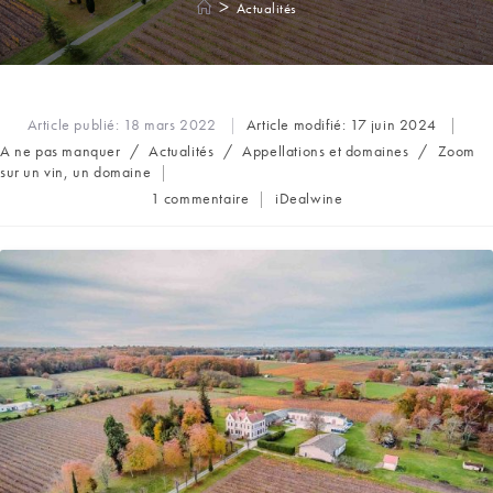
>
Actualités
Article publié:
18 mars 2022
Article modifié:
17 juin 2024
Post
A ne pas manquer
/
Actualités
/
Appellations et domaines
/
Zoom
category:
sur un vin, un domaine
Commentaires
Auteur/autrice
1 commentaire
iDealwine
de
de
la
la
publication :
publication :