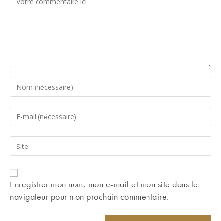
Enter
your
name
Enter
or
your
username
email
Saisir
to
address
l’URL
comment
to
de
comment
votre
Enregistrer mon nom, mon e-mail et mon site dans le
site
navigateur pour mon prochain commentaire.
(facultatif)