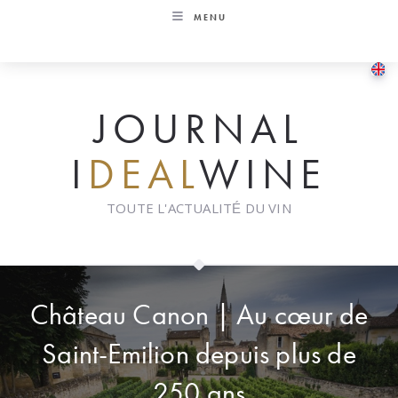
Skip
MENU
to
content
JOURNAL
I
DEAL
WINE
TOUTE L'ACTUALITÉ DU VIN
Château Canon | Au cœur de
Saint-Emilion depuis plus de
250 ans