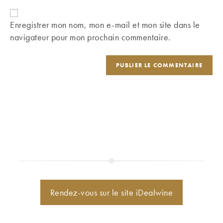
to
de
comment
votre
Enregistrer mon nom, mon e-mail et mon site dans le
site
navigateur pour mon prochain commentaire.
(facultatif)
Rendez-vous sur le site iDealwine