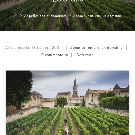
>
>
Appellations et domaines
Zoom sur un vin, un domaine
Post
Article publié:
18 octobre 2024
Zoom sur un vin, un domaine
category:
Commentaires
Auteur/autrice
0 commentaire
iDealwine
de
de
la
la
publication :
publication :