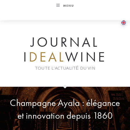
Skip
MENU
to
content
JOURNAL
I
DEAL
WINE
TOUTE L'ACTUALITÉ DU VIN
Champagne Ayala : élégance
et innovation depuis 1860