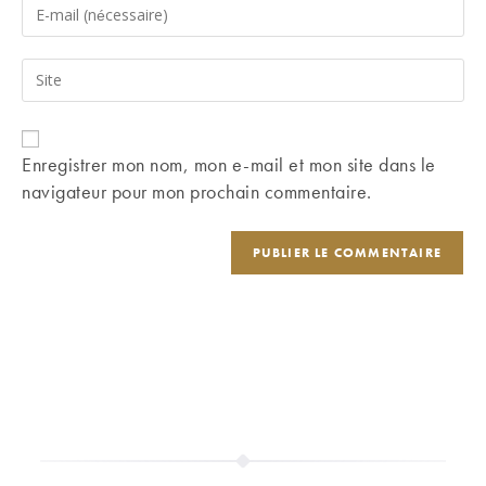
Enter
or
your
username
email
Saisir
to
address
l’URL
comment
to
de
comment
votre
Enregistrer mon nom, mon e-mail et mon site dans le
site
navigateur pour mon prochain commentaire.
(facultatif)