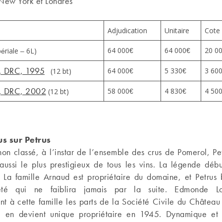
 New York et Londres
Adjudication
Unitaire
Cote
64 000€
64 000€
20 0
ériale – 6L)
, DRC, 1995
64 000€
5 330€
3 60
(12 bt)
, DRC, 2002
58 000€
4 830€
4 50
(12 bt)
us sur Petrus
on classé, à l’instar de l’ensemble des crus de Pomerol, Pet
aussi le plus prestigieux de tous les vins. La légende débu
 La famille Arnaud est propriétaire du domaine, et Petrus 
été qui ne faiblira jamais par la suite. Edmonde L
t à cette famille les parts de la Société Civile du Château 
e en devient unique propriétaire en 1945. Dynamique et 