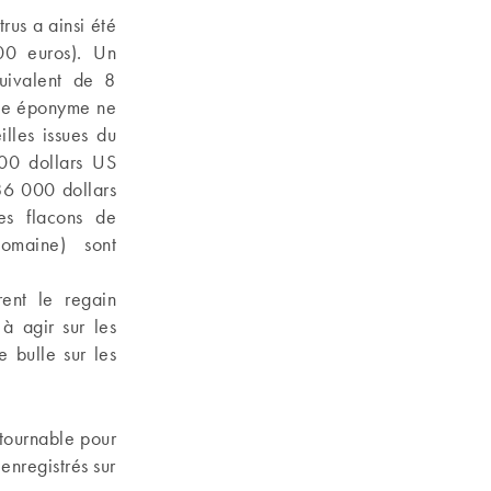
us a ainsi été
00 euros). Un
quivalent de 8
ine éponyme ne
lles issues du
00 dollars US
86 000 dollars
es flacons de
omaine) sont
rent le regain
à agir sur les
e bulle sur les
tournable pour
enregistrés sur