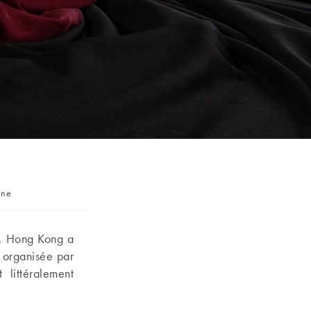
autrice
ine
ion :
e, Hong Kong a
 organisée par
 littéralement