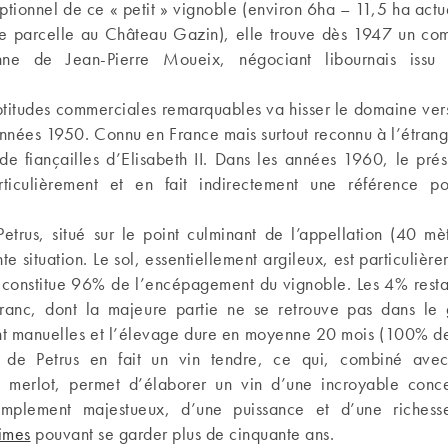
ptionnel de ce « petit » vignoble (environ 6ha – 11,5 ha act
ne parcelle au Château Gazin), elle trouve dès 1947 un co
ne de Jean-Pierre Moueix, négociant libournais issu 
titudes commerciales remarquables va hisser le domaine vers
nnées 1950. Connu en France mais surtout reconnu à l’étrang
 de fiançailles d’Elisabeth II. Dans les années 1960, le pr
rticulièrement et en fait indirectement une référence 
Petrus, situé sur le point culminant de l’appellation (40 mè
te situation. Le sol, essentiellement argileux, est particulièr
i constitue 96% de l’encépagement du vignoble. Les 4% restan
ranc, dont la majeure partie ne se retrouve pas dans le 
t manuelles et l’élevage dure en moyenne 20 mois (100% de f
é de Petrus en fait un vin tendre, ce qui, combiné ave
 merlot, permet d’élaborer un vin d’une incroyable concen
implement majestueux, d’une puissance et d’une richess
simes
pouvant se garder plus de cinquante ans.