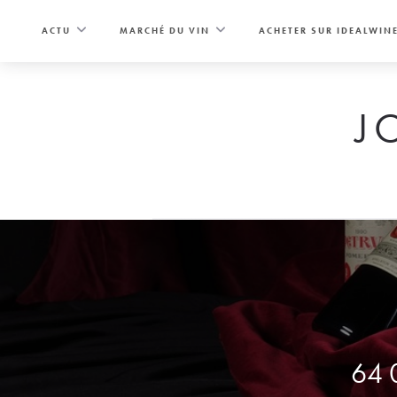
Skip
to
ACTU
MARCHÉ DU VIN
ACHETER SUR IDEALWIN
content
J
64 0