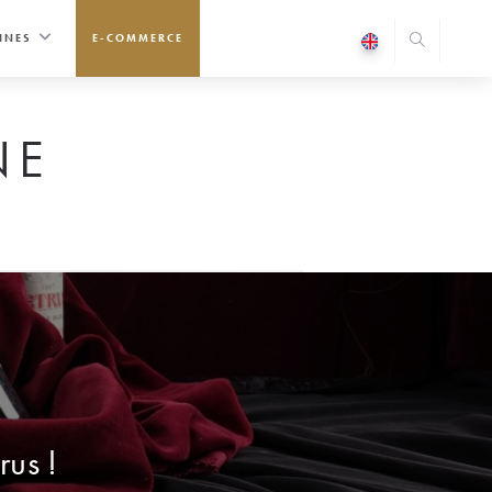
INES
E-COMMERCE
NE
rus !