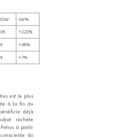
 IDW
Var%
00€
+220%
0€
+48%
0€
+7%
rus est le plus
te à la fin du
bénéficie déjà
oubat rachète
Petrus à partir
consciente du