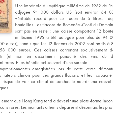
Une impériale du mythique millésime de 1982 de Petr
adjugée 94 000 dollars US (soit environ 64 0
véritable record pour ce flacon de 6 litres, l’é
bouteilles. Les flacons de Romanée-Conti du Doma
sont pas en reste : une caisse comportant 12 boutei
millésime 1995 a été adjugée pour plus de 94 0
00 euros), tandis que les 12 flacons de 2002 sont partis à 
58 000 euros). Ces caisses contenant exclusivement d
ti (et non un assortiment panaché des vins du d
nt rares. Elles bénéficient souvent d’une surcote.
pressionnantes enregistrées lors de cette vente démont
 amateurs chinois pour ces grands flacons, et leur capacité 
 risque de voir ce climat de surchauffe nourrir une nouvell
iques…
lement que Hong Kong tend à devenir une plate-forme incon
acons rares. Les montants atteints dépassent désormais les prix 