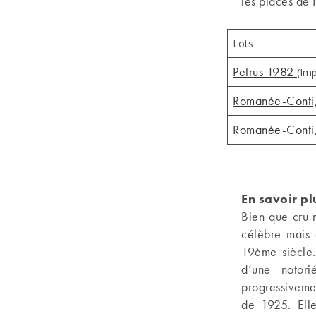
les places de
Lots
Petrus 1982
(Imp
Romanée-Conti
Romanée-Conti
En savoir pl
Bien que cru n
célèbre mais 
19ème siècle.
d’une notori
progressivemen
de 1925. Ell