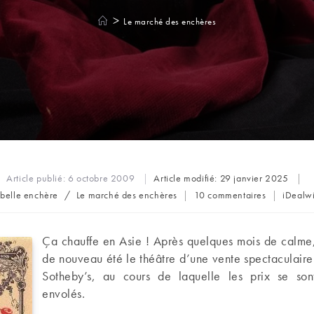
>
Le marché des enchères
Article publié:
6 octobre 2009
Article modifié:
29 janvier 2025
t
Commentaires
Auteur/
 belle enchère
/
Le marché des enchères
10 commentaires
iDealw
tegory:
de
de
la
la
publication :
publicat
Ça chauffe en Asie ! Après quelques mois de calm
de nouveau été le théâtre d’une vente spectaculaire
Sotheby’s, au cours de laquelle les prix se sont
envolés.