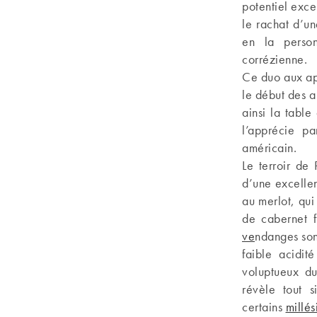
potentiel exce
le rachat d’u
en la person
corrézienne.
Ce duo aux ap
le début des a
ainsi la table
l’apprécie pa
américain.
Le terroir de 
d’une excellen
au merlot, qu
de cabernet f
ve
ndanges son
faible acidit
voluptueux du
révèle tout s
certains
millé