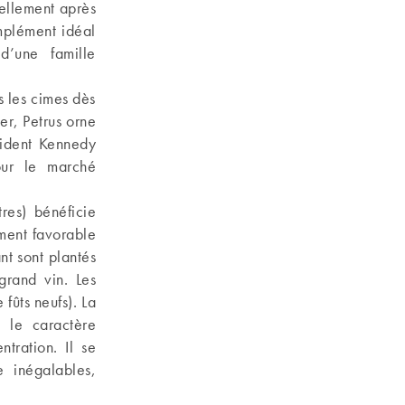
uellement après
mplément idéal
d’une famille
 les cimes dès
er, Petrus orne
ésident Kennedy
pour le marché
tres) bénéficie
ement favorable
t sont plantés
grand vin. Les
ûts neufs). La
c le caractère
tration. Il se
e inégalables,