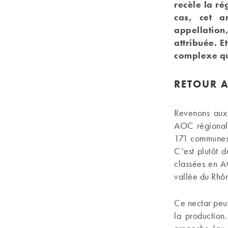
recèle la ré
cas, cet a
appellation
attribuée. E
complexe qu
RETOUR 
Revenons aux 
AOC régionale
171 communes 
C’est plutôt 
classées en A
vallée du Rhô
Ce nectar peu
la production