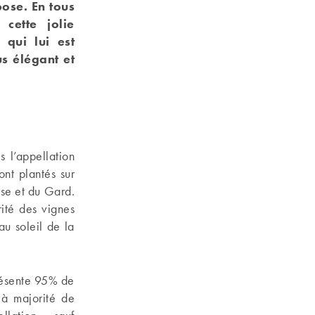
pose. En tous
cette jolie
 qui lui est
us élégant et
 l’appellation
nt plantés sur
se et du Gard.
ité des vignes
u soleil de la
résente 95% de
 à majorité de