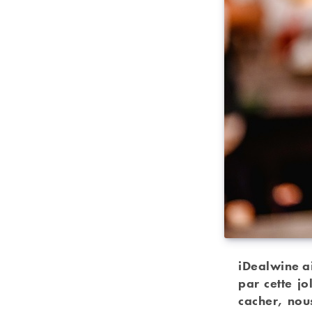
iDealwine a
par cette j
cacher, nou