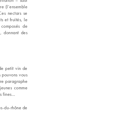
llation – sauf
dre (l’ensemble
Ces nectars se
 et fruités, le
t composés de
r, donnant des
de petit vin de
s pouvons vous
otre paragraphe
s jeunes comme
s fines…
es-du-rhône de