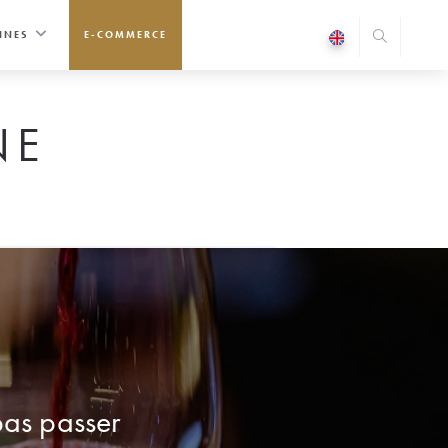
INES
E-COMMERCE
NE
pas passer