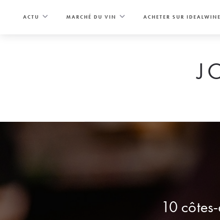
Skip
to
ACTU
MARCHÉ DU VIN
ACHETER SUR IDEALWIN
content
J
10 côtes-