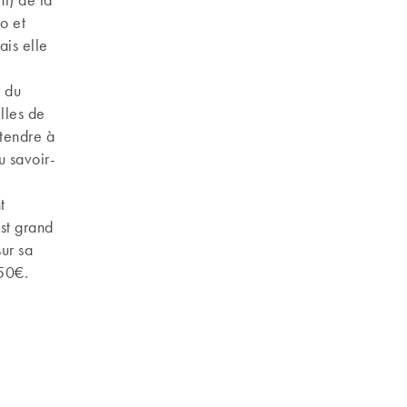
o et
ais elle
t du
lles de
tendre à
u savoir-
t
st grand
ur sa
 50€.