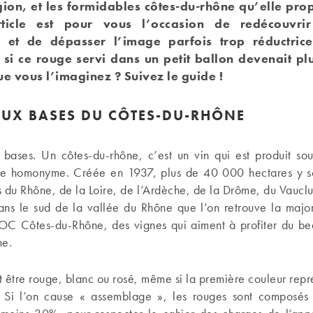
gion, et les formidables côtes-du-rhône qu’elle pro
rticle est pour vous l’occasion de redécouvrir 
, et de dépasser l’image parfois trop réductrice
t si ce rouge servi dans un petit ballon devenait pl
e vous l’imaginez ? Suivez le guide !
AUX BASES
DU CÔTES-DU-RHÔNE
bases. Un côtes-du-rhône, c’est un vin qui est produit sous
 homonyme. Créée en 1937, plus de 40 000 hectares y so
du Rhône, de la Loire, de l’Ardèche, de la Drôme, du Vauclu
dans le sud de la vallée du Rhône que l’on retrouve la major
OC Côtes-du-Rhône, des vignes qui aiment à profiter du bea
ne.
t être rouge, blanc ou rosé, même si la première couleur rep
. Si l’on cause « assemblage », les rouges sont composés