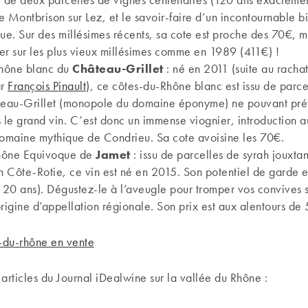
Montbrison sur Lez, et le savoir-faire d’un incontournable bi
e. Sur des millésimes récents, sa cote est proche des 70€, m
er sur les plus vieux millésimes comme en 1989 (411€) !
hône blanc du
Château-Grillet
: né en 2011 (suite au racha
ar
François Pinault
), ce côtes-du-Rhône blanc est issu de parce
eau-Grillet (monopole du domaine éponyme) ne pouvant pré
s le grand vin. C’est donc un immense viognier, introduction a
domaine mythique de Condrieu. Sa cote avoisine les 70€.
hône Equivoque de
Jamet
: issu de parcelles de syrah jouxtan
on Côte-Rotie, ce vin est né en 2015. Son potentiel de garde e
t 20 ans). Dégustez-le à l’aveugle pour tromper vos convives s
origine d’appellation régionale. Son prix est aux alentours de
s-du-rhône en vente
s articles du Journal iDealwine sur la vallée du Rhône :