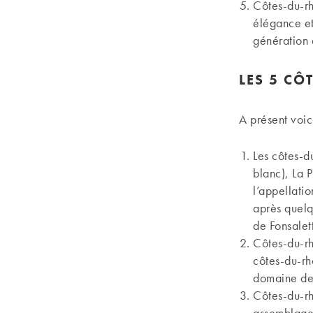
Côtes-du-r
élégance et
génération
LES 5 CÔ
A présent voici
Les côtes-d
blanc), La P
l’appellatio
après quelq
de Fonsalett
Côtes-du-r
côtes-du-rh
domaine de 
Côtes-du-r
assemblage 