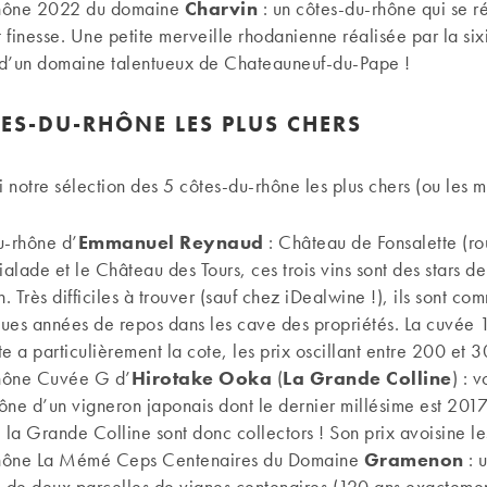
hône 2022 du domaine
Charvin
: un côtes-du-rhône qui se 
 finesse. Une petite merveille rhodanienne réalisée par la si
 d’un domaine talentueux de Chateauneuf-du-Pape !
TES-DU-RHÔNE LES PLUS CHERS
 notre sélection des 5 côtes-du-rhône les plus chers (ou les me
u-rhône d’
Emmanuel Reynaud
: Château de Fonsalette (ro
ialade et le Château des Tours, ces trois vins sont des stars de
n. Très difficiles à trouver (sauf chez iDealwine !), ils sont co
ues années de repos dans les cave des propriétés. La cuvée
e a particulièrement la cote, les prix oscillant entre 200 et 
hône Cuvée G d’
Hirotake Ooka
(
La Grande Colline
) : v
ône d’un vigneron japonais dont le dernier millésime est 2017.
la Grande Colline sont donc collectors ! Son prix avoisine l
hône La Mémé Ceps Centenaires du Domaine
Gramenon
: 
de deux parcelles de vignes centenaires (120 ans exactemen