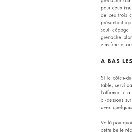
grenache (au 
pour ceux issu
de ces trois 
présentent épi
seul cépage 
grenache blan
vins frais et a
A BAS LE
Si le côtes-du
table, servi 
l’affirmer, il
ci-dessous su
avec quelques
Voilà pourquo
cette belle ré