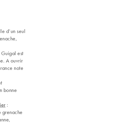
lle d’un seul
renache,
 Guigal est
e. A ouvrir
France note
t
en bonne
ier
:
de grenache
anne,