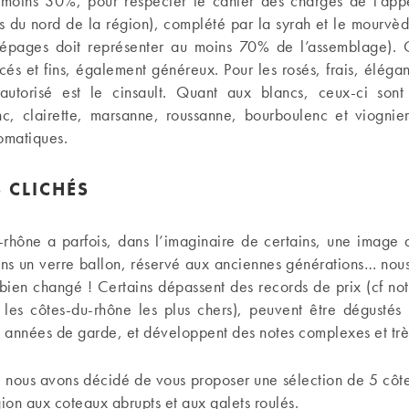
moins 30%, pour respecter le cahier des charges de l’appe
s du nord de la région), complété par la syrah et le mourvè
cépages doit représenter au moins 70% de l’assemblage). 
cés et fins, également généreux. Pour les rosés, frais, élégants
autorisé est le cinsault. Quant aux blancs, ceux-ci son
c, clairette, marsanne, roussanne, bourboulenc et viognie
romatiques.
S CLICHÉS
-rhône a parfois, dans l’imaginaire de certains, une image 
dans un verre ballon, réservé aux anciennes générations… nou
 a bien changé ! Certains dépassent des records de prix (cf n
r les côtes-du-rhône les plus chers), peuvent être dégusté
 années de garde, et développent des notes complexes et trè
i nous avons décidé de vous proposer une sélection de 5 côt
gion aux coteaux abrupts et aux galets roulés.