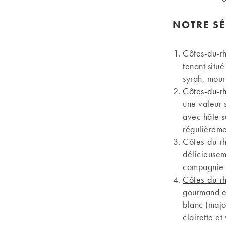
NOTRE SÉ
Côtes-du-r
tenant situ
syrah, mour
Côtes-du-r
une valeur 
avec hâte s
régulièremen
Côtes-du-r
délicieusem
compagnie a
Côtes-du-r
gourmand et
blanc (majo
clairette et