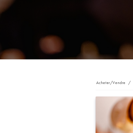
Post
Acheter/Vendre
/
category: