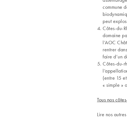
commune de 
biodynamiqu
peut explos
Côtes-du-R
domaine p
l’AOC Chât
rentrer dan
faire d’un 
Côtes-du-r
l’appellati
(entre 15 e
« simple » 
Tous nos côte
Lire nos autre