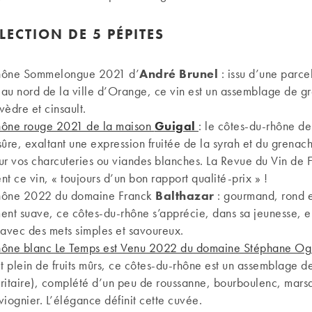
LECTION
DE 5 PÉPITES
hône Sommelongue 2021 d’
André Brunel
: issu d’une parce
é au nord de la ville d’Orange, ce vin est un assemblage de g
vèdre et cinsault.
hône rouge 2021 de la maison
Guigal
: le côtes-du-rhône de
sûre, exaltant une expression fruitée de la syrah et du grenach
ur vos charcuteries ou viandes blanches. La Revue du Vin de 
t ce vin, « toujours d’un bon rapport qualité-prix » !
hône 2022 du domaine Franck
Balthazar
: gourmand, rond e
ent suave, ce côtes-du-rhône s’apprécie, dans sa jeunesse, 
vec des mets simples et savoureux.
hône blanc Le Temps est Venu 2022 du domaine Stéphane
Og
 plein de fruits mûrs, ce côtes-du-rhône est un assemblage 
ritaire), complété d’un peu de roussanne, bourboulenc, mars
 viognier. L’élégance définit cette cuvée.