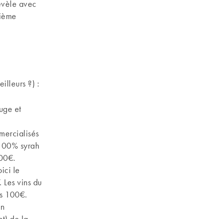
révèle avec
xième
illeurs ?) :
uge et
mmercialisés
 100% syrah
300€.
oici le
 Les vins du
es 100€.
un
t) de la