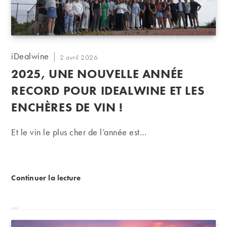
Auteur/autrice
iDealwine
Publication
2 avril 2026
de
publiée :
2025, UNE NOUVELLE ANNÉE
la
publication :
RECORD POUR IDEALWINE ET LES
ENCHÈRES DE VIN !
Et le vin le plus cher de l’année est…
2025, une nouvelle année record pour iDealwine et
Continuer la lecture