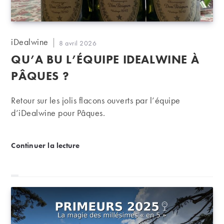
Auteur/autrice
iDealwine
Publication
8 avril 2026
de
publiée :
QU’A BU L’ÉQUIPE IDEALWINE À
la
publication :
PÂQUES ?
Retour sur les jolis flacons ouverts par l’équipe
d’iDealwine pour Pâques.
Qu’a bu l’équipe iDealwine à Pâques ?
Continuer la lecture