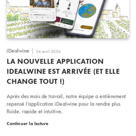
Auteur/autrice
iDealwine
Publication
24 avril 2026
de
publiée :
LA NOUVELLE APPLICATION
la
publication :
IDEALWINE EST ARRIVÉE (ET ELLE
CHANGE TOUT !)
Après des mois de travail, notre équipe a entièrement
repensé l’application iDealwine pour la rendre plus
fluide, rapide et intuitive.
La nouvelle application iDealwine est arrivée (et ell
Continuer la lecture