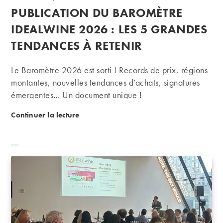
de
publiée :
PUBLICATION DU BAROMÈTRE
la
publication :
IDEALWINE 2026 : LES 5 GRANDES
TENDANCES À RETENIR
Le Baromètre 2026 est sorti ! Records de prix, régions
montantes, nouvelles tendances d’achats, signatures
émergentes… Un document unique !
Publication du Baromètre iDealwine 2026 : les 5 gr
Continuer la lecture