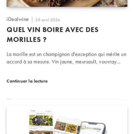
Auteur/autrice
iDealwine
Publication
29 avril 2026
de
publiée :
QUEL VIN BOIRE AVEC DES
la
publication :
MORILLES ?
La morille est un champignon d'exception qui mérite un
accord à sa mesure. Vin jaune, meursault, vouvray…
Quel vin boire avec des morilles ?
Continuer la lecture