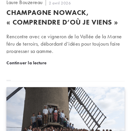
Auteur/autrice
Laure Bouzereau
Publication
2 avril 2026
de
publiée :
CHAMPAGNE NOWACK,
la
publication :
« COMPRENDRE D’OÙ JE VIENS »
Rencontre avec ce vigneron de la Vallée de la Marne
féru de terroirs, débordant d’idées pour toujours faire
progresser sa gamme.
Champagne Nowack, « comprendre d’où je viens »
Continuer la lecture