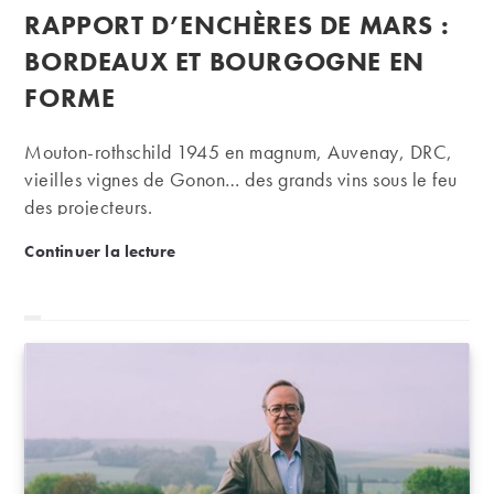
de
publiée :
RAPPORT D’ENCHÈRES DE MARS :
la
publication :
BORDEAUX ET BOURGOGNE EN
FORME
Mouton-rothschild 1945 en magnum, Auvenay, DRC,
vieilles vignes de Gonon… des grands vins sous le feu
des projecteurs.
Rapport d’enchères de mars : Bordeaux et Bourgog
Continuer la lecture