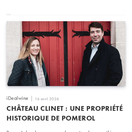
Auteur/autrice
iDealwine
Publication
16 avril 2026
de
publiée :
CHÂTEAU CLINET : UNE PROPRIÉTÉ
la
publication :
HISTORIQUE DE POMEROL