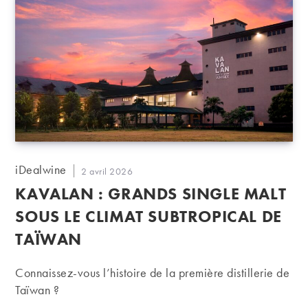
Auteur/autrice
iDealwine
Publication
2 avril 2026
de
publiée :
KAVALAN : GRANDS SINGLE MALT
la
publication :
SOUS LE CLIMAT SUBTROPICAL DE
TAÏWAN
Connaissez-vous l’histoire de la première distillerie de
Taïwan ?