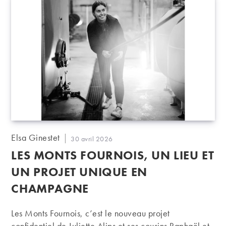
Auteur/autrice
Elsa Ginestet
Publication
30 avril 2026
de
publiée :
LES MONTS FOURNOIS, UN LIEU ET
la
publication :
UN PROJET UNIQUE EN
CHAMPAGNE
Les Monts Fournois, c’est le nouveau projet
confidentiel de Juliette Alips et ses cousins Raphaël et