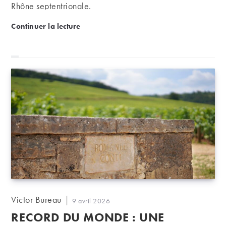
Rhône septentrionale.
Chiara Pepe à la direction technique de la Chapell
Continuer la lecture
Auteur/autrice
Victor Bureau
Publication
9 avril 2026
de
publiée :
RECORD DU MONDE : UNE
la