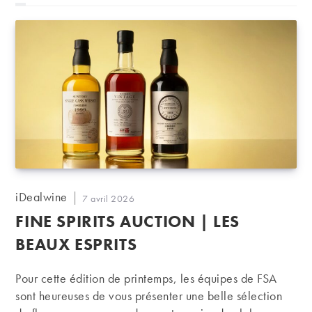
Auteur/autrice
iDealwine
Publication
7 avril 2026
de
publiée :
FINE SPIRITS AUCTION | LES
la
publication :
BEAUX ESPRITS
Pour cette édition de printemps, les équipes de FSA
sont heureuses de vous présenter une belle sélection