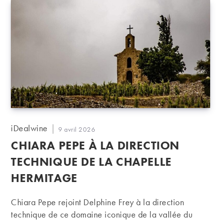
Auteur/autrice
iDealwine
Publication
9 avril 2026
de
publiée :
CHIARA PEPE À LA DIRECTION
la
publication :
TECHNIQUE DE LA CHAPELLE
HERMITAGE
Chiara Pepe rejoint Delphine Frey à la direction
technique de ce domaine iconique de la vallée du