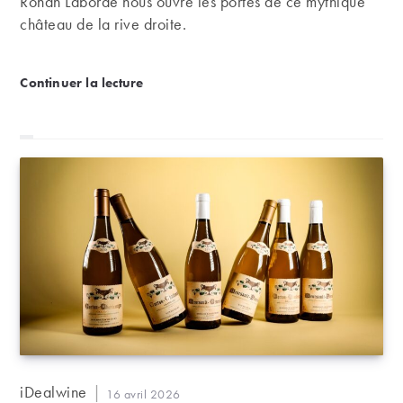
Ronan Laborde nous ouvre les portes de ce mythique
château de la rive droite.
Château Clinet : une propriété historique de Pomero
Continuer la lecture
Auteur/autrice
iDealwine
Publication
16 avril 2026