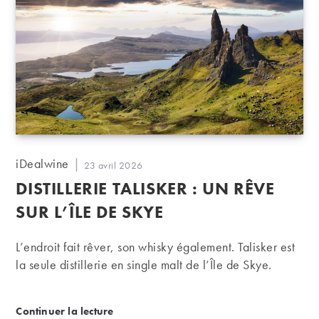
Auteur/autrice
iDealwine
Publication
23 avril 2026
de
publiée :
DISTILLERIE TALISKER : UN RÊVE
la
publication :
SUR L’ÎLE DE SKYE
L’endroit fait rêver, son whisky également. Talisker est
la seule distillerie en single malt de l’Île de Skye.
Distillerie Talisker : un rêve sur l’île de Skye
Continuer la lecture