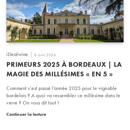
Auteur/autrice
iDealwine
Publication
8 avril 2026
de
publiée :
PRIMEURS 2025 À BORDEAUX | LA
la
publication :
MAGIE DES MILLÉSIMES « EN 5 »
Comment s’est passé l’année 2025 pour le vignoble
bordelais ? A quoi va ressembler ce millésime dans le
verre ? On vous dit tout !
Primeurs 2025 à Bordeaux | La magie des millésime
Continuer la lecture