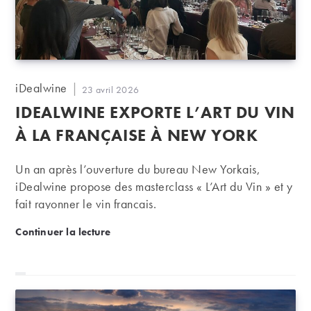
Auteur/autrice
iDealwine
Publication
23 avril 2026
de
publiée :
IDEALWINE EXPORTE L’ART DU VIN
la
publication :
À LA FRANÇAISE À NEW YORK
Un an après l’ouverture du bureau New Yorkais,
iDealwine propose des masterclass « L’Art du Vin » et y
fait rayonner le vin français.
iDealwine exporte l’Art du Vin à la française à New
Continuer la lecture