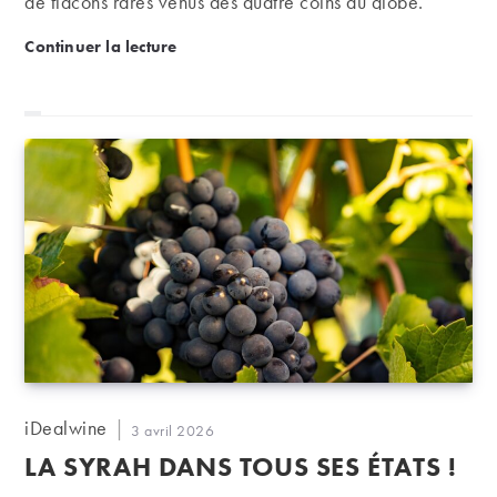
de flacons rares venus des quatre coins du globe.
Fine Spirits Auction | Les beaux esprits
Continuer la lecture
Auteur/autrice
iDealwine
Publication
3 avril 2026
de
publiée :
LA SYRAH DANS TOUS SES ÉTATS !
la
publication :