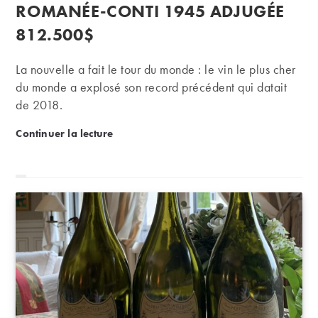
publication :
ROMANÉE-CONTI 1945 ADJUGÉE
812.500$
La nouvelle a fait le tour du monde : le vin le plus cher
du monde a explosé son record précédent qui datait
de 2018.
Record du monde : une romanée-conti 1945 adjug
Continuer la lecture