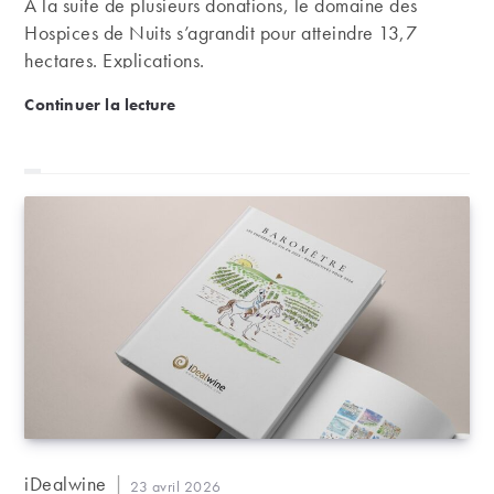
À la suite de plusieurs donations, le domaine des
Hospices de Nuits s’agrandit pour atteindre 13,7
hectares. Explications.
Le domaine des Hospices de Nuits-Saint-Georges s’
Continuer la lecture
Auteur/autrice
iDealwine
Publication
23 avril 2026