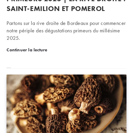
publication :
SAINT-EMILION ET POMEROL
Partons sur la rive droite de Bordeaux pour commencer
notre périple des dégustations primeurs du millésime
2025.
Primeurs 2025 | La rive droite : Saint-Emilion et Po
Continuer la lecture