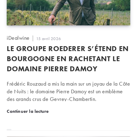
Auteur/autrice
iDealwine
Publication
15 avril 2026
de
publiée :
LE GROUPE ROEDERER S’ÉTEND EN
la
publication :
BOURGOGNE EN RACHETANT LE
DOMAINE PIERRE DAMOY
Frédéric Rouzaud a mis la main sur un joyau de la Côte
de Nuits : le domaine Pierre Damoy est un emblème
des grands crus de Gevrey-Chambertin.
Le groupe Roederer s’étend en Bourgogne en rache
Continuer la lecture