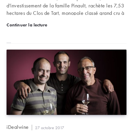
d'investissement de la famille Pinault, rachète les 7,53
hectares du Clos de Tart, monopole classé grand cru à
Morey-Saint-Denis en Côtes de Nuits. La famille
Le Clos de Tart change de main : bonne ou mauvais
Continuer la lecture
Mommessin veillait aux destinées de ce domaine
depuis 1932. C'est donc une page de l'histoire du Clos
de Tart qui se tourne.
Auteur/autrice
iDealwine
Publication
27 octobre 2017
de