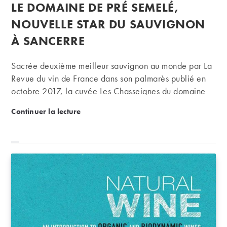
publiée :
LE DOMAINE DE PRÉ SEMELÉ,
la
publication :
NOUVELLE STAR DU SAUVIGNON
À SANCERRE
Sacrée deuxième meilleur sauvignon au monde par La
Revue du vin de France dans son palmarès publié en
octobre 2017, la cuvée Les Chasseignes du domaine
de Pré Semelé est le porte-étendard d'une maison
Le domaine de Pré Semelé, nouvelle star du sauvig
Continuer la lecture
familiale disposant d'un savoir-faire et d'un terroir qui
mérite toute les attentions...