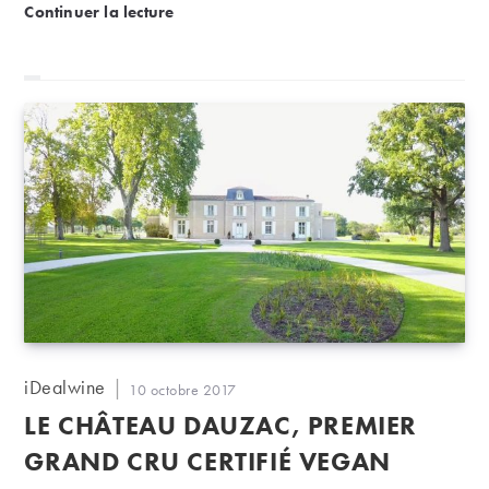
Millésime 2017 : une récolte historiquement basse
Continuer la lecture
font défaut dans certaines régions ou appellations,
avec une récolte historiquement basse.
Auteur/autrice
iDealwine
Publication
10 octobre 2017
de
publiée :
LE CHÂTEAU DAUZAC, PREMIER
la
publication :
GRAND CRU CERTIFIÉ VEGAN