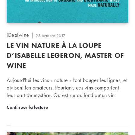
Auteur/autrice
iDealwine
Publication
25 octobre 2017
de
publiée :
LE VIN NATURE À LA LOUPE
la
publication :
D’ISABELLE LEGERON, MASTER OF
WINE
Aujourd'hui les vins « nature » font bouger les lignes, et
divisent les amateurs. Pourtant, ces vins comportent
leur part de mystère. Qu’est-ce au fond qu’un vin
nature ? L’initiative d’Isabelle Legeron est à cet égard
Le vin nature à la loupe d’Isabelle Legeron, Master
Continuer la lecture
intéressante. Cette Master of Wine est allée sur le
terrain mener l'enquête : à la lumière de ses
dégustations et des rencontres sur le vignoble français
et à travers le monde, elle retranscrit dans un ouvrage