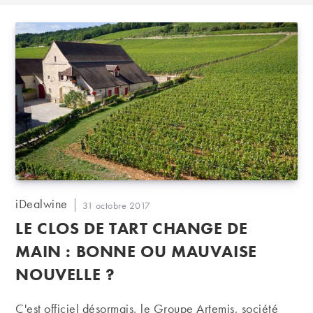
Auteur/autrice
iDealwine
Publication
31 octobre 2017
de
publiée :
LE CLOS DE TART CHANGE DE
la
publication :
MAIN : BONNE OU MAUVAISE
NOUVELLE ?
C'est officiel désormais, le Groupe Artemis, société