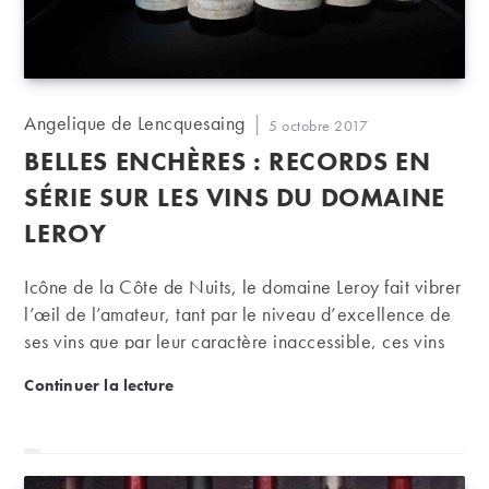
Auteur/autrice
Angelique de Lencquesaing
Publication
5 octobre 2017
de
publiée :
BELLES ENCHÈRES : RECORDS EN
la
publication :
SÉRIE SUR LES VINS DU DOMAINE
LEROY
Icône de la Côte de Nuits, le domaine Leroy fait vibrer
l’œil de l’amateur, tant par le niveau d’excellence de
ses vins que par leur caractère inaccessible, ces vins
étant à peu près introuvables sur le marché. La
Belles enchères : records en série sur les vins du d
Continuer la lecture
présence au catalogue de la vente du 27 septembre
d’une rare série de grands crus produits par Lalou
Bize-Leroy a inévitablement suscité des enchères
record. Analyse.