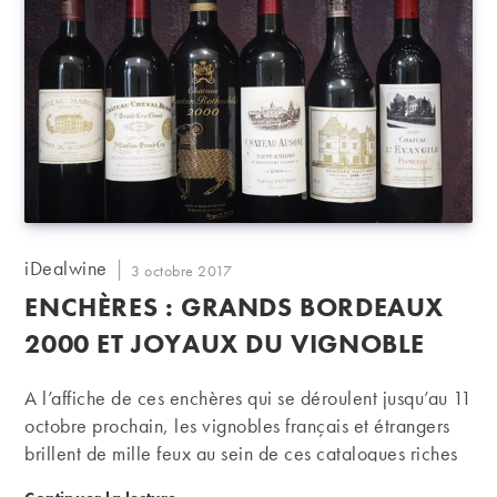
Auteur/autrice
iDealwine
Publication
3 octobre 2017
de
publiée :
ENCHÈRES : GRANDS BORDEAUX
la
publication :
2000 ET JOYAUX DU VIGNOBLE
A l’affiche de ces enchères qui se déroulent jusqu’au 11
octobre prochain, les vignobles français et étrangers
brillent de mille feux au sein de ces catalogues riches
de plus de 9000 flacons. Tout est réuni pour refaire les
Enchères : grands bordeaux 2000 et joyaux du vig