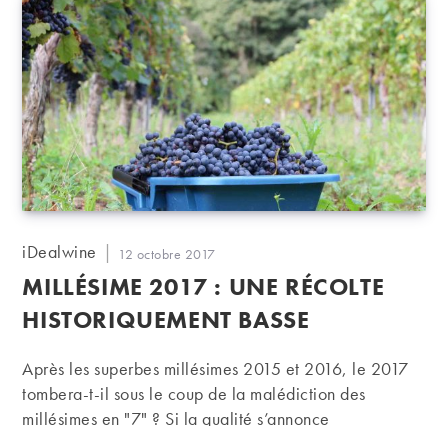
son cheminement qui apporte un éclairage
indépendant et convaincu.
Auteur/autrice
iDealwine
Publication
12 octobre 2017
de
publiée :
MILLÉSIME 2017 : UNE RÉCOLTE
la
publication :
HISTORIQUEMENT BASSE
Après les superbes millésimes 2015 et 2016, le 2017
tombera-t-il sous le coup de la malédiction des
millésimes en "7" ? Si la qualité s’annonce
généralement au rendez-vous, ce sont les quantités qui