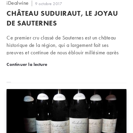
Auteur/autrice
iDealwine
Publication
9 octobre 2017
de
publiée :
CHÂTEAU SUDUIRAUT, LE JOYAU
la
publication :
DE SAUTERNES
Ce premier cru classé de Sauternes est un château
historique de la région, qui a largement fait ses
preuves et continue de nous éblouir millésime après
millésime. Des vins fins, élégants et équilibrés, voilà la
Château Suduiraut, le joyau de Sauternes
Continuer la lecture
recette !