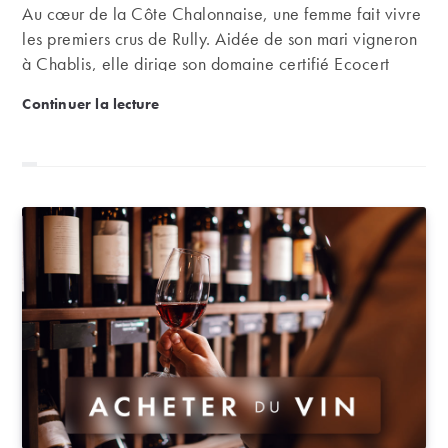
Au cœur de la Côte Chalonnaise, une femme fait vivre
les premiers crus de Rully. Aidée de son mari vigneron
à Chablis, elle dirige son domaine certifié Ecocert
avec passion. Découvrez avec nous cette femme qui,
Zoom : les premiers crus d’Hélène Jaeger-Defaix à 
Continuer la lecture
comme beaucoup de producteurs, a reçu l’amour des
vignes par sa famille.