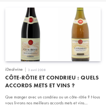
Auteur/autrice
iDealwine
Publication
3 avril 2008
de
publiée :
CÔTE-RÔTIE ET CONDRIEU : QUELS
la
publication :
ACCORDS METS ET VINS ?
Que manger avec un condrieu ou un côte-rôtie ? Nous
vous livrons nos meilleurs accords mets et vins…