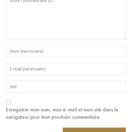
Enter
your
name
Enter
or
your
username
email
Saisir
to
address
l’URL
comment
to
de
comment
votre
Enregistrer mon nom, mon e-mail et mon site dans le
site
navigateur pour mon prochain commentaire.
(facultatif)