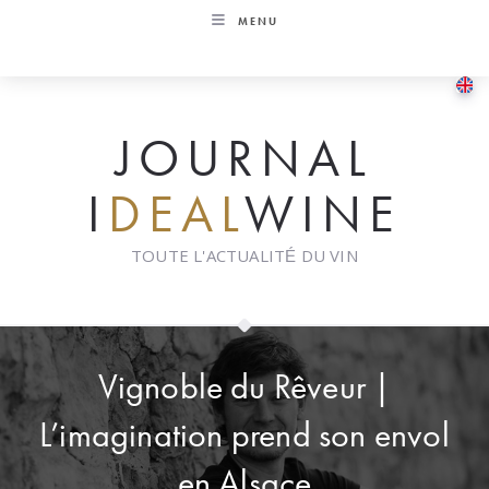
Skip
MENU
to
content
JOURNAL
I
DEAL
WINE
TOUTE L'ACTUALITÉ DU VIN
Vignoble du Rêveur |
L’imagination prend son envol
en Alsace