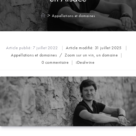
>
Appellations et domaines
Article publié:
7 juillet 2022
Article modifié:
31 juillet 2025
Post
Appellations et domaines
/
Zoom sur un vin, un domaine
category:
Commentaires
Auteur/autrice
0 commentaire
iDealwine
de
de
la
la
publication :
publication :