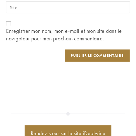
email
Saisir
to
address
l’URL
comment
to
de
comment
votre
Enregistrer mon nom, mon e-mail et mon site dans le
site
navigateur pour mon prochain commentaire.
(facultatif)
Rendez-vous sur le site iDealwine