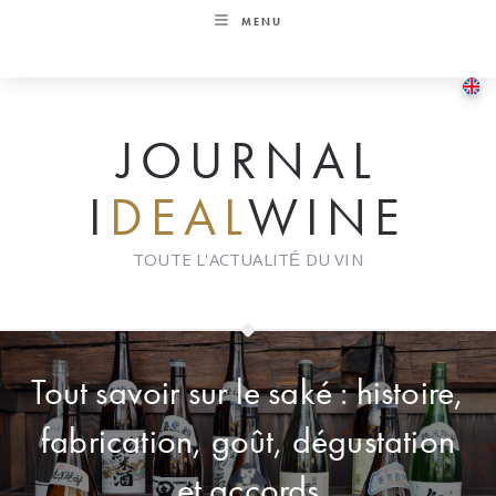
Skip
MENU
to
content
JOURNAL
I
DEAL
WINE
TOUTE L'ACTUALITÉ DU VIN
Tout savoir sur le saké : histoire,
fabrication, goût, dégustation
et accords