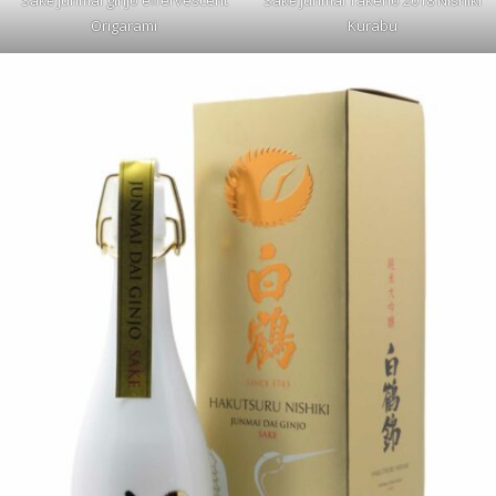
Saké junmai ginjo effervescent
Saké junmai Takeno 2018 Nishiki
Origarami
Kurabu