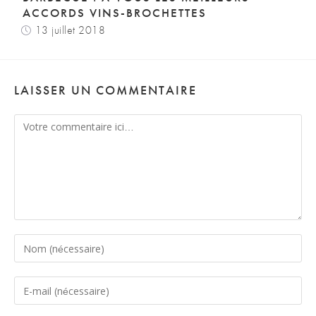
ACCORDS VINS-BROCHETTES
13 juillet 2018
LAISSER UN COMMENTAIRE
Comment
Enter
your
name
Enter
or
your
username