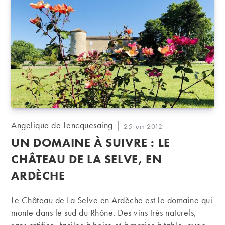
Auteur/autrice
Angelique de Lencquesaing
Publication
25 juin 2012
de
publiée :
UN DOMAINE À SUIVRE : LE
la
publication :
CHÂTEAU DE LA SELVE, EN
ARDÈCHE
Le Château de La Selve en Ardèche est le domaine qui
monte dans le sud du Rhône. Des vins très naturels,