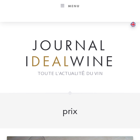
Skip
MENU
to
content
JOURNAL
I
DEAL
WINE
TOUTE L'ACTUALITÉ DU VIN
prix