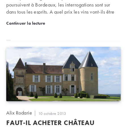
poursuivent à Bordeaux, les interrogations sont sur
dans tous les esprits. A quel prix les vins vont-ils être
commercialisés cette année ?
Bordeaux : quels prix pour les primeurs 2014 ?
Continuer la lecture
Auteur/autrice
Alix Rodarie
Publication
10 octobre 2013
de
publiée :
FAUT-IL ACHETER CHÂTEAU
la