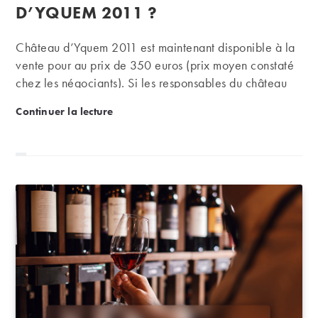
publication :
D’YQUEM 2011 ?
Château d’Yquem 2011 est maintenant disponible à la
vente pour au prix de 350 euros (prix moyen constaté
chez les négociants). Si les responsables du château
annoncent un cru exceptionnel tout en « fraîcheur,
Faut-il acheter Château d’Yquem 2011 ?
Continuer la lecture
puissance, complexité et légèreté », il semblerait que
le dernier millésime de ce vin mythique peine à trouver
des acheteurs…