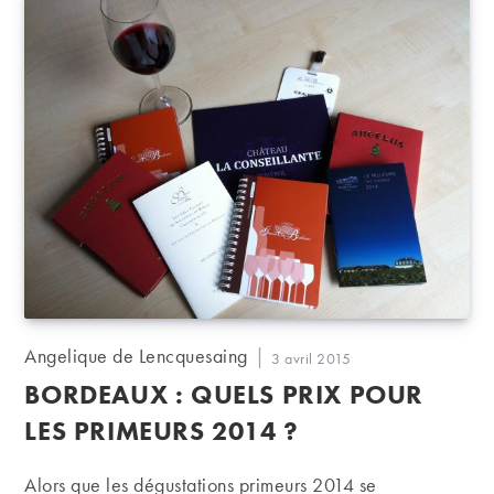
Auteur/autrice
Angelique de Lencquesaing
Publication
3 avril 2015
de
publiée :
BORDEAUX : QUELS PRIX POUR
la
publication :
LES PRIMEURS 2014 ?
Alors que les dégustations primeurs 2014 se