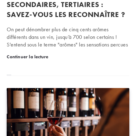
publication :
SECONDAIRES, TERTIAIRES :
SAVEZ-VOUS LES RECONNAÎTRE ?
On peut dénombrer plus de cinq cents arômes
différents dans un vin, jusqu’à 700 selon certains !
S'entend sous le terme "arômes" les sensations perçues
par le nez (à la distinction des saveurs, perçues par la
Arômes primaires, secondaires, tertiaires : savez-vo
Continuer la lecture
bouche).