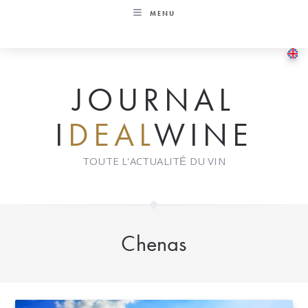
Skip
MENU
to
content
JOURNAL
I
DEAL
WINE
TOUTE L'ACTUALITÉ DU VIN
Chenas