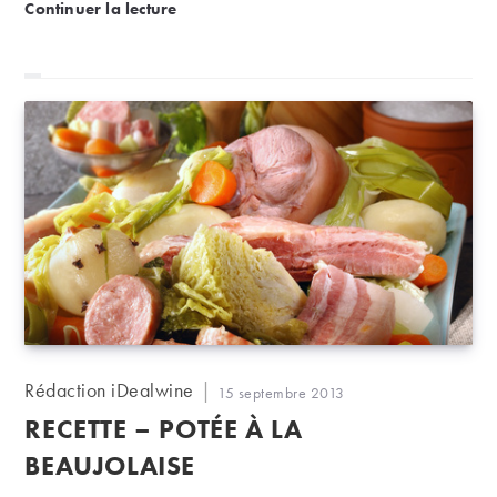
Beaujolais : 10 crus, qui l’eût cru ?
Continuer la lecture
Auteur/autrice
Rédaction iDealwine
Publication
15 septembre 2013
de
publiée :
RECETTE – POTÉE À LA
la
publication :
BEAUJOLAISE