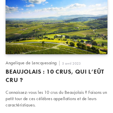
Auteur/autrice
Angelique de Lencquesaing
Publication
5 avril 2023
de
publiée :
BEAUJOLAIS : 10 CRUS, QUI L’EÛT
la
publication :
CRU ?
Connaissez-vous les 10 crus du Beaujolais ? Faisons un
petit tour de ces célèbres appellations et de leurs
caractéristiques.