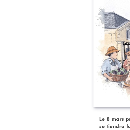
Le 8 mars p
se tiendra 