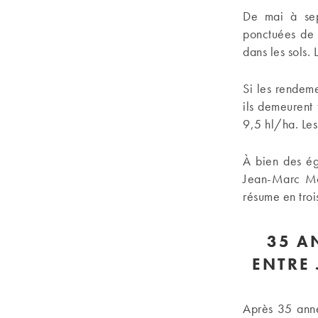
De mai à sep
ponctuées de 
dans les sols.
Si les rendem
ils demeurent 
9,5 hl/ha. Les
À bien des ég
Jean-Marc Mo
résume en troi
35 A
ENTRE
Après 35 anné