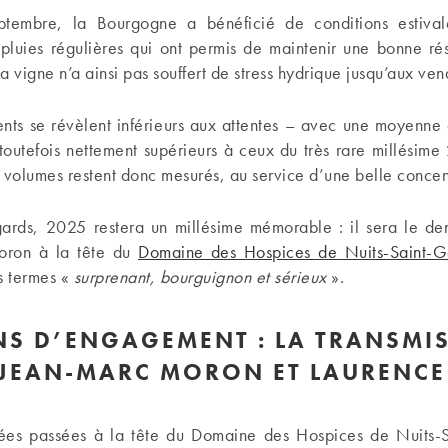
tembre, la Bourgogne a bénéficié de conditions estivale
pluies régulières qui ont permis de maintenir une bonne ré
 La vigne n’a ainsi pas souffert de stress hydrique jusqu’aux ve
ents se révèlent inférieurs aux attentes – avec une moyenne
toutefois nettement supérieurs à ceux du très rare millésime
 volumes restent donc mesurés, au service d’une belle concen
ards, 2025 restera un millésime mémorable : il sera le der
ron à la tête du
Domaine des Hospices de Nuits-Saint-G
s termes «
surprenant, bourguignon et sérieux
».
NS D’ENGAGEMENT : LA TRANSMI
 JEAN-MARC MORON ET LAURENCE
es passées à la tête du Domaine des Hospices de Nuits-