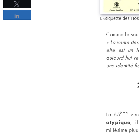
Tweetez
Partagez
L’étiquette des Hos
Comme le soul
« La vente des
elle est un l
aujourd’hui re
une identité fi
ème
La 65
vent
atypique
, i
millésime plus 