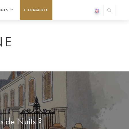
INES
E-COMMERCE
NE
s de Nuits ?