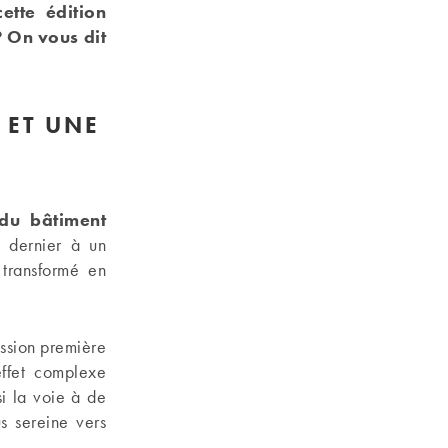
ette édition
? On vous dit
 ET UNE
 du bâtiment
 dernier à un
 transformé en
ission première
effet complexe
si la voie à de
s sereine vers