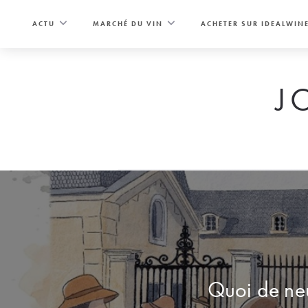
Skip
to
ACTU
MARCHÉ DU VIN
ACHETER SUR IDEALWIN
content
J
Quoi de neu