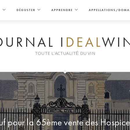
E
DÉGUSTER
APPRENDRE
APPELLATIONS/DOMA
OURNAL I
DEAL
WI
TOUTE L'ACTUALITÉ DU VIN
f pour la 65ème vente des Hospice