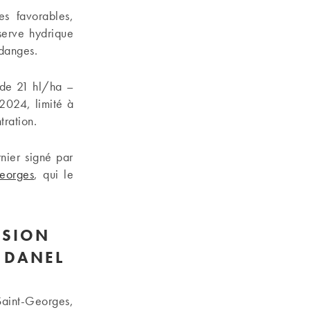
s favorables,
serve hydrique
ndanges.
 de 21 hl/ha –
 2024, limité à
tration.
nier signé par
eorges
, qui le
SSION
 DANEL
Saint-Georges,