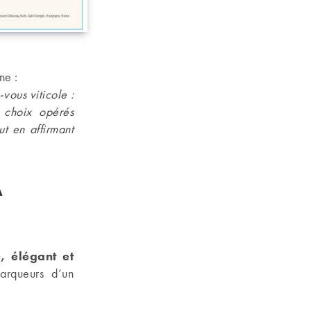
ne :
vous viticole :
s choix opérés
ut en affirmant
A
é, élégant et
arqueurs d’un