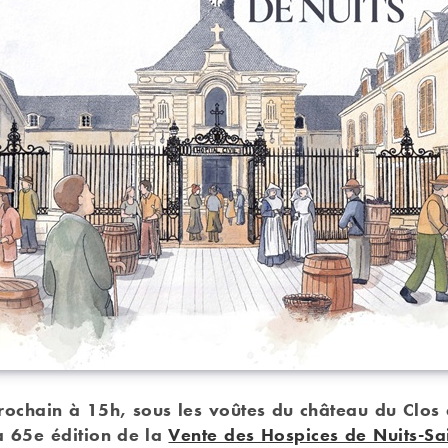
rochain à 15h, sous les voûtes du château du Clos
la 65e édition de la
Vente des Hospices de Nuits-Sa