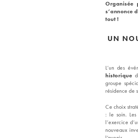
Organisée 
s’annonce dé
tout !
UN NOU
L’un des évé
historique
de
groupe spécia
résidence de s
Ce choix strat
: le soin. Le
l’exercice d’u
nouveaux inve
l’avenir.