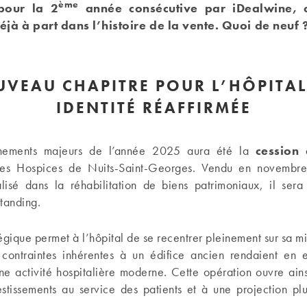
ème
pour la 2
année consécutive par iDealwine, c
jà à part dans l’histoire de la vente. Quoi de neuf 
VEAU CHAPITRE POUR L’HÔPITAL
IDENTITÉ RÉAFFIRMÉE
nements majeurs de l’année 2025 aura été la
cession
s Hospices de Nuits-Saint-Georges. Vendu en novembre
lisé dans la réhabilitation de biens patrimoniaux, il sera
tanding.
égique permet à l’hôpital de se recentrer pleinement sur sa m
s contraintes inhérentes à un édifice ancien rendaient en 
ne activité hospitalière moderne. Cette opération ouvre ain
stissements au service des patients et à une projection plu