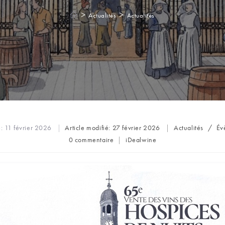
>
>
Actualités
Actualités
Post
é:
11 février 2026
Article modifié:
27 février 2026
Actualités
/
Év
category:
Commentaires
Auteur/autrice
0 commentaire
iDealwine
de
de
la
la
publication :
publication :