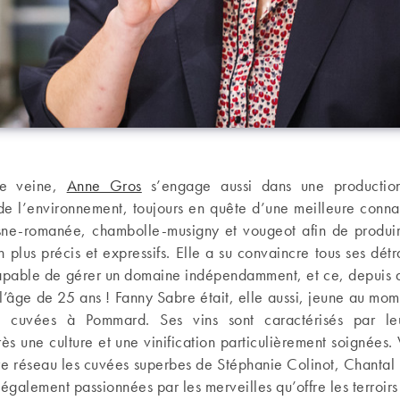
e veine,
Anne Gros
s’engage aussi dans une production
de l’environnement, toujours en quête d’une meilleure conna
osne-romanée, chambolle-musigny et vougeot afin de produir
n plus précis et expressifs. Elle a su convaincre tous ses détr
capable de gérer un domaine indépendamment, et ce, depuis qu
 l’âge de 25 ans ! Fanny Sabre était, elle aussi, jeune au mom
s cuvées à Pommard. Ses vins sont caractérisés par leu
ès une culture et une vinification particulièrement soignées.
tre réseau les cuvées superbes de Stéphanie Colinot, Chantal
 également passionnées par les merveilles qu’offre les terroir