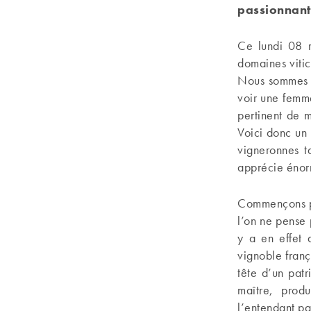
passionnant
Ce lundi 08 m
domaines vitic
Nous sommes n
voir une femme
pertinent de m
Voici donc un
vigneronnes t
apprécie énorm
Commençons pa
l’on ne pense
y a en effet 
vignoble franç
tête d’un pat
maître, prod
l’entendant par