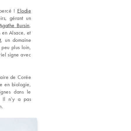
 percé !
Elodie
irs, gérant un
Agathe Bursin
,
s en Alsace, et
t
, un domaine
peu plus loin,
iel signe avec
naire de Corée
e en biologie,
ignes dans le
 Il n’y a pas
n.