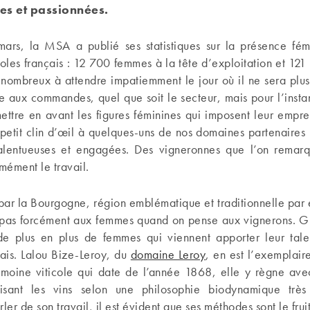
es et passionnées.
ars, la MSA a publié ses statistiques sur la présence fém
oles français : 12 700 femmes à la tête d’exploitation et 121
ombreux à attendre impatiemment le jour où il ne sera plus
 aux commandes, quel que soit le secteur, mais pour l’instan
ettre en avant les figures féminines qui imposent leur empre
 petit clin d’œil à quelques-uns de nos domaines partenaires
alentueuses et engagées. Des vigneronnes que l’on remar
ément le travail.
r la Bourgogne, région emblématique et traditionnelle par 
 pas forcément aux femmes quand on pense aux vignerons. Gra
de plus en plus de femmes qui viennent apporter leur tal
ais. Lalou Bize-Leroy, du
domaine Leroy
, en est l’exemplaire
rimoine viticole qui date de l’année 1868, elle y règne av
uisant les vins selon une philosophie biodynamique trè
ler de son travail, il est évident que ses méthodes sont le fru