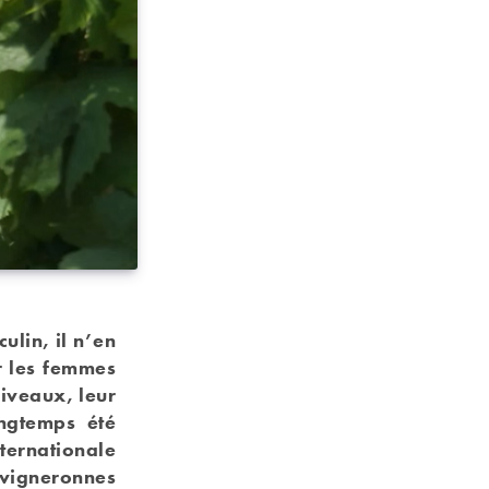
ulin, il n’en
r les femmes
 niveaux, leur
ongtemps été
ternationale
igneronnes