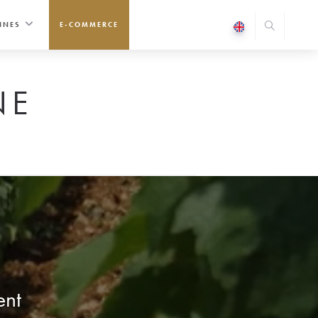
INES
E-COMMERCE
NE
ent