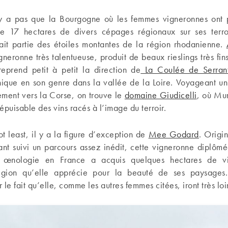
n’y a pas que la Bourgogne où les femmes vigneronnes ont
e 17 hectares de divers cépages régionaux sur ses terro
ait partie des étoiles montantes de la région rhodanienne.
gneronne très talentueuse, produit de beaux rieslings très fin
reprend petit à petit la direction de
La Coulée de Serran
nique en son genre dans la vallée de la Loire. Voyageant un 
ement vers la Corse, on trouve le
domaine Giudicelli
, où Mur
épuisable des vins racés à l’image du terroir.
ot least, il y a la figure d’exception de
Mee Godard
. Origi
ant suivi un parcours assez inédit, cette vigneronne diplômé
t œnologie en France a acquis quelques hectares de v
région qu’elle apprécie pour la beauté de ses paysages.
r le fait qu’elle, comme les autres femmes citées, iront très loi