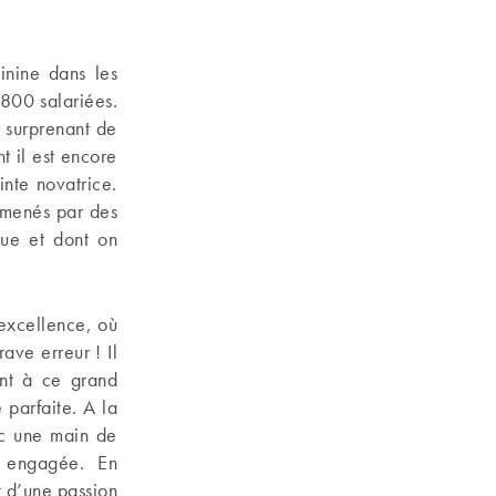
inine dans les
 800 salariées.
 surprenant de
t il est encore
inte novatrice.
 menés par des
que et dont on
excellence, où
ve erreur ! Il
ent à ce grand
 parfaite. A la
ec une main de
s engagée. En
it d’une passion