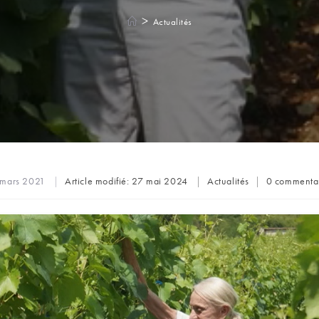
>
Actualités
Post
Commentair
 mars 2021
Article modifié:
27 mai 2024
Actualités
0 commenta
category:
de
la
publication :