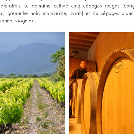
turation. Le domaine cultive cinq cépages rouges (carig
c, grenache noir, mourvèdre, syrah) et six cépages blanc 
anne, viognier).