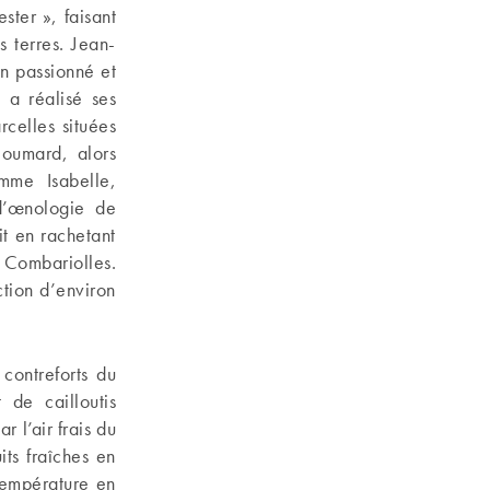
ster », faisant
 terres. Jean-
on passionné et
 a réalisé ses
rcelles situées
Goumard, alors
mme Isabelle,
 d’œnologie de
it en rachetant
s Combariolles.
tion d’environ
contreforts du
 de cailloutis
r l’air frais du
its fraîches en
température en