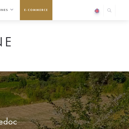
INES
E-COMMERCE
NE
uedoc