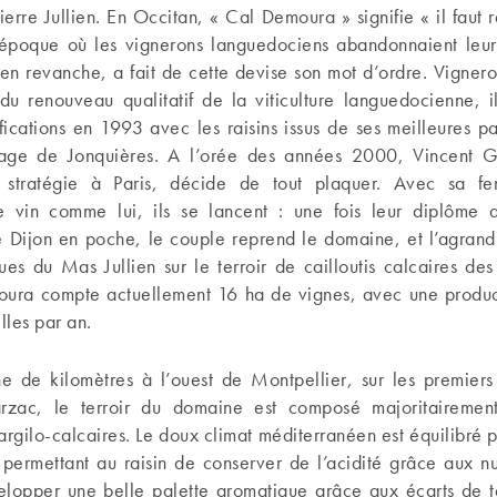
erre Jullien. En Occitan, « Cal Demoura » signifie « il faut re
’époque où les vignerons languedociens abandonnaient leurs
, en revanche, a fait de cette devise son mot d’ordre. Vigner
du renouveau qualitatif de la viticulture languedocienne, il
fications en 1993 avec les raisins issus de ses meilleures pa
lage de Jonquières. A l’orée des années 2000, Vincent 
n stratégie à Paris, décide de tout plaquer. Avec sa fe
 vin comme lui, ils se lancent : une fois leur diplôme
e Dijon en poche, le couple reprend le domaine, et l’agrand
ues du Mas Jullien sur le terroir de cailloutis calcaires de
ra compte actuellement 16 ha de vignes, avec une produc
les par an.
ne de kilomètres à l’ouest de Montpellier, sur les premiers 
zac, le terroir du domaine est composé majoritairement
argilo-calcaires. Le doux climat méditerranéen est équilibré pa
 permettant au raisin de conserver de l’acidité grâce aux nu
elopper une belle palette aromatique grâce aux écarts de 