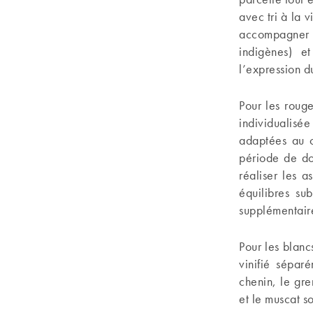
avec tri à la v
accompagner l
indigènes) e
l’expression du
Pour les roug
individualisé
adaptées au c
période de do
réaliser les 
équilibres su
supplémentaire
Pour les blan
vinifié sépar
chenin, le gre
et le muscat so