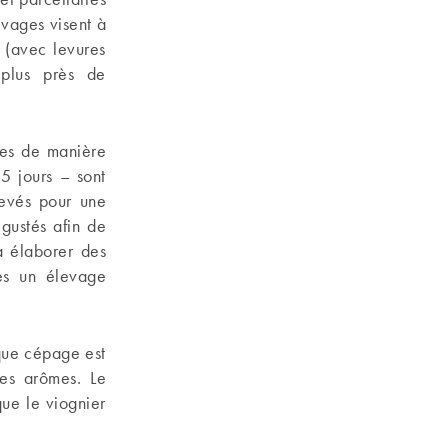
levages visent à
 (avec levures
 plus près de
ées de manière
5 jours – sont
levés pour une
gustés afin de
à élaborer des
rès un élevage
que cépage est
les arômes. Le
que le viognier