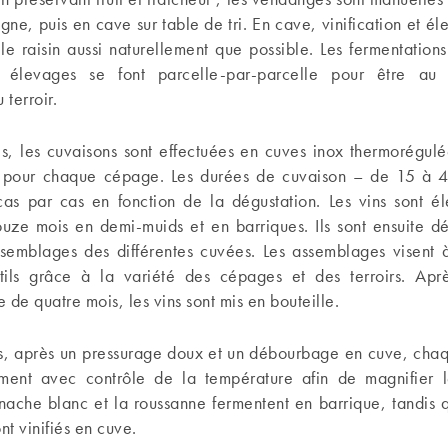
igne, puis en cave sur table de tri. En cave, vinification et é
e raisin aussi naturellement que possible. Les fermentations
t élevages se font parcelle-par-parcelle pour être au
 terroir.
es, les cuvaisons sont effectuées en cuves inox thermorégul
e pour chaque cépage. Les durées de cuvaison – de 15 à 4
as par cas en fonction de la dégustation. Les vins sont é
uze mois en demi-muids et en barriques. Ils sont ensuite dé
assemblages des différentes cuvées. Les assemblages visent 
btils grâce à la variété des cépages et des terroirs. Ap
 de quatre mois, les vins sont mis en bouteille.
cs, après un pressurage doux et un débourbage en cuve, cha
ément avec contrôle de la température afin de magnifier 
nache blanc et la roussanne fermentent en barrique, tandis 
nt vinifiés en cuve.