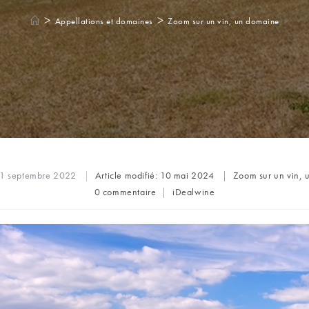
>
>
Appellations et domaines
Zoom sur un vin, un domaine
Post
1 septembre 2022
Article modifié:
10 mai 2024
Zoom sur un vin,
category:
Commentaires
Auteur/autrice
0 commentaire
iDealwine
de
de
la
la
publication :
publication :