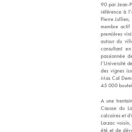
90 par Jean-Pi
référence à l
Pierre Jullien
membre actif 
premières vini
autour du vil
consultant e
passionnée de
l’Université d
des vignes iss
Mas Cal Demou
45 000 bouteil
A une trentai
Causse du Lar
calcaires et d’
Larzac voisin,
été et de dév