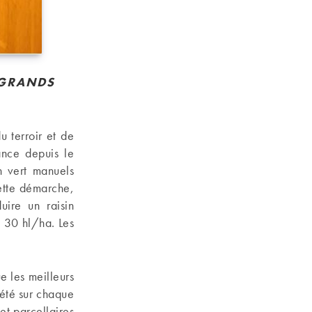
 GRANDS
u terroir et de
ance depuis le
n vert manuels
cette démarche,
uire un raisin
à 30 hl/ha. Les
e les meilleurs
iété sur chaque
et parcellaires