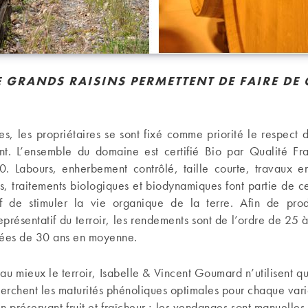
E GRANDS RAISINS PERMETTENT DE FAIRE DE
es, les propriétaires se sont fixé comme priorité le respect d
nt. L’ensemble du domaine est certifié Bio par Qualité Fr
0. Labours, enherbement contrôlé, taille courte, travaux e
s, traitements biologiques et biodynamiques font partie de 
if de stimuler la vie organique de la terre. Afin de prod
eprésentatif du terroir, les rendements sont de l’ordre de 25 
gées de 30 ans en moyenne.
au mieux le terroir, Isabelle & Vincent Goumard n’utilisent qu
echerchent les maturités phénoliques optimales pour chaque var
en préservant fruit et fraîcheur ; les vendanges sont manuelles 