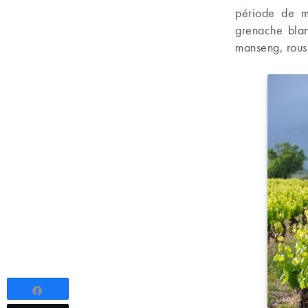
période de ma
grenache blan
manseng, rouss
Partagez