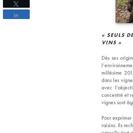
Tweetez
Partagez
« SEULS D
VINS »
Dès ses origin
l’environneme
millésime 201
dans les vigne
avec l’object
concentré et r
vignes sont â
Pour exprimer 
raisins. Ils r
parcelle tout 