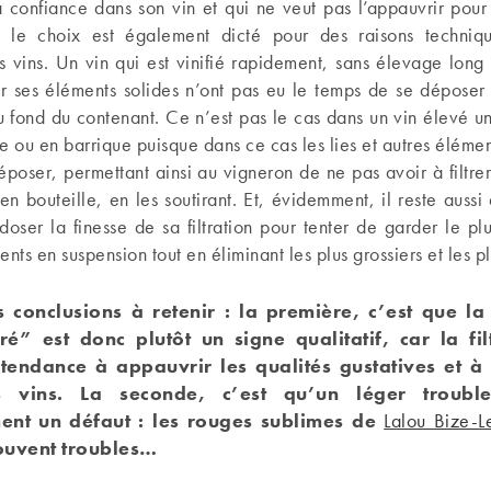
 confiance dans son vin et qui ne veut pas l’appauvrir pour
 le choix est également dicté pour des raisons techniq
es vins. Un vin qui est vinifié rapidement, sans élevage long 
ar ses éléments solides n’ont pas eu le temps de se déposer
u fond du contenant. Ce n’est pas le cas dans un vin élevé u
e ou en barrique puisque dans ce cas les lies et autres élémen
poser, permettant ainsi au vigneron de ne pas avoir à filtre
en bouteille, en les soutirant. Et, évidemment, il reste aussi
 doser la finesse de sa filtration pour tenter de garder le pl
nts en suspension tout en éliminant les plus grossiers et les plu
s conclusions à retenir : la première, c’est que la
ltré” est donc plutôt un signe qualitatif, car la fil
tendance à appauvrir les qualités gustatives et à 
s vins. La seconde, c’est qu’un léger troubl
ent un défaut : les rouges sublimes de
Lalou Bize-
ouvent troubles…