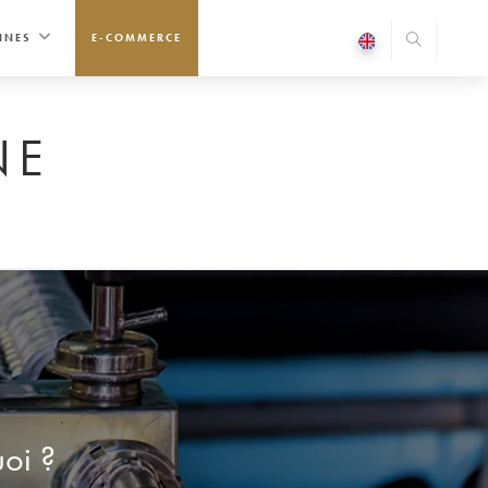
INES
E-COMMERCE
NE
uoi ?