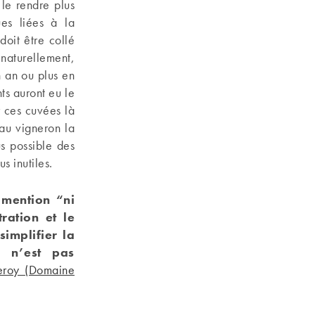
 le rendre plus
ues liées à la
doit être collé
 naturellement,
n an ou plus en
ts auront eu le
r ces cuvées là
 au vigneron la
us possible des
s inutiles.
 mention “ni
tration et le
simplifier la
e n’est pas
Leroy (Domaine