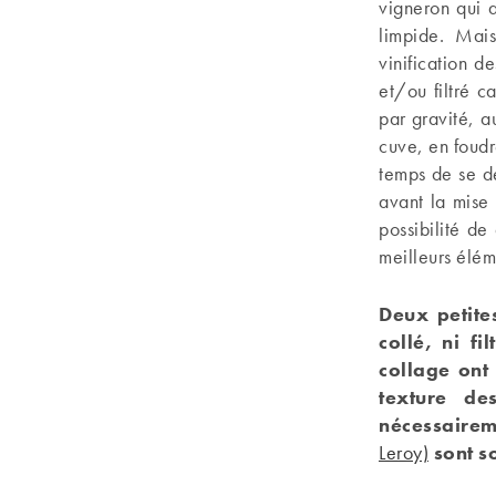
vigneron qui a
limpide. Mais
vinification d
et/ou filtré c
par gravité, a
cuve, en foudr
temps de se dé
avant la mise 
possibilité de
meilleurs éléme
Deux petite
collé, ni fi
collage ont 
texture de
nécessairem
Leroy)
sont s