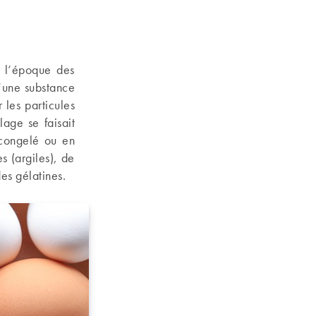
 à l’époque des
d’une substance
 les particules
lage se faisait
, congelé ou en
s (argiles), de
des gélatines.