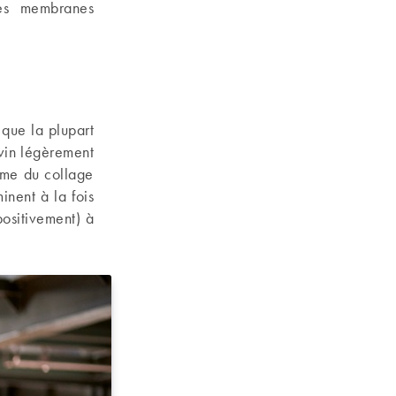
des membranes
 que la plupart
 vin légèrement
lème du collage
inent à la fois
positivement) à