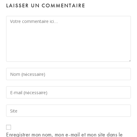
LAISSER UN COMMENTAIRE
Comment
Enter
your
name
Enter
or
your
username
email
Saisir
to
address
l’URL
comment
to
de
comment
votre
Enregistrer mon nom, mon e-mail et mon site dans le