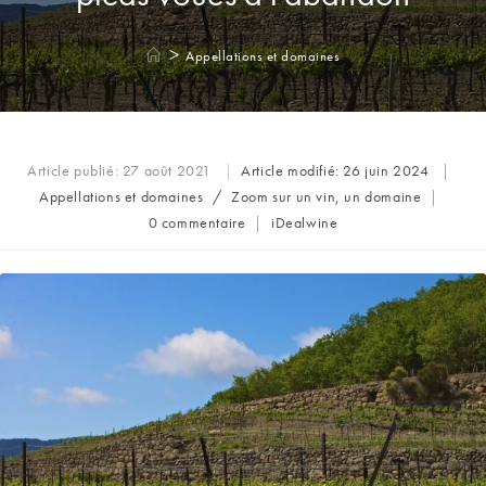
>
Appellations et domaines
Article publié:
27 août 2021
Article modifié:
26 juin 2024
Post
Appellations et domaines
/
Zoom sur un vin, un domaine
category:
Commentaires
Auteur/autrice
0 commentaire
iDealwine
de
de
la
la
publication :
publication :