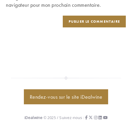
site
navigateur pour mon prochain commentaire.
(facultatif)
Rendez-vous sur le site iDealwine
iDealwine
© 2025 / Suivez-nous :