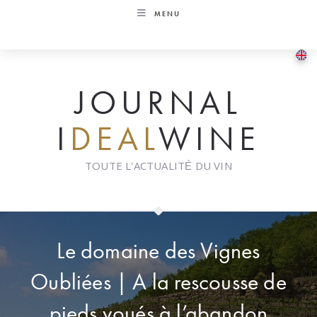
Skip
MENU
to
content
JOURNAL
I
DEAL
WINE
TOUTE L'ACTUALITÉ DU VIN
Le domaine des Vignes
Oubliées | A la rescousse de
pieds voués à l’abandon