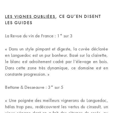
, CE QU’EN DISENT
LES VIGNES OUBLIÉES
LES GUIDES
La Revue du vin de France : 1* sur 3
« Dans un style pimpant et digeste, la cuvée déclarée
en Languedoc est un pur bonheur. Basé sur la clairette,
le blanc est adroitement cadré par l’élevage en bois.
Dans cette zone très dynamique, ce domaine est en
constante progression. »
Bettane & Desseauve : 3* sur 5
« Une poignée des meilleurs vignerons du Languedoc,
hélas trop peu, redécouvrent les vertus du cinsault, un
vieux cépage dont on a fait des citernes de rosés, au