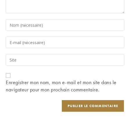
Enter
your
name
Enter
or
your
username
email
Saisir
to
address
l’URL
comment
to
de
comment
votre
Enregistrer mon nom, mon e-mail et mon site dans le
site
navigateur pour mon prochain commentaire.
(facultatif)