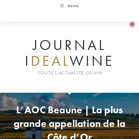
Skip
MENU
to
content
JOURNAL
I
DEAL
WINE
TOUTE L'ACTUALITÉ DU VIN
L’AOC Beaune | La plus
grande appellation de la
Côte d’Or