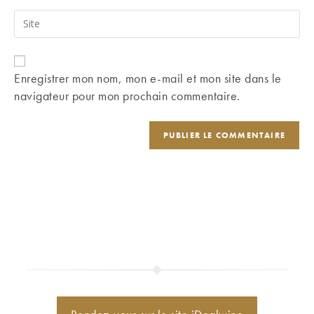
username
email
Saisir
to
address
l’URL
comment
to
de
comment
votre
Enregistrer mon nom, mon e-mail et mon site dans le
site
navigateur pour mon prochain commentaire.
(facultatif)