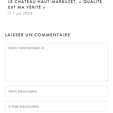
LE CHÂTEAU HAUT-MARBUZET, « QUALITÉ
EST MA VÉRITÉ »
7 juin 2024
LAISSER UN COMMENTAIRE
Comment
Enter
your
name
Enter
or
your