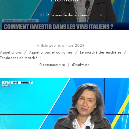
>
Le marché des enchères
Article publié:
6 mars 2024
Post
Appellations
/
Appellations et domaines
/
Le marché des enchères
/
category:
Tendances de marché
Commentaires
Auteur/autrice
0 commentaire
iDealwine
de
de
la
la
publication :
publication :