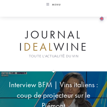
Skip
MENU
to
content
JOURNAL
I
DEAL
WINE
TOUTE L'ACTUALITÉ DU VIN
Interview BFM | Vins italiens :
coup de projecteur sur le
Piémont