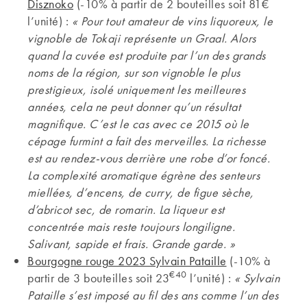
Disznoko
(-10% à partir de 2 bouteilles soit 81€
l’unité) :
« Pour tout amateur de vins liquoreux, le
vignoble de Tokaji représente un Graal. Alors
quand la cuvée est produite par l’un des grands
noms de la région, sur son vignoble le plus
prestigieux, isolé uniquement les meilleures
années, cela ne peut donner qu’un résultat
magnifique. C’est le cas avec ce 2015 où le
cépage furmint a fait des merveilles. La richesse
est au rendez-vous derrière une robe d’or foncé.
La complexité aromatique égrène des senteurs
miellées, d’encens, de curry, de figue sèche,
d’abricot sec, de romarin. La liqueur est
concentrée mais reste toujours longiligne.
Salivant, sapide et frais. Grande garde. »
Bourgogne rouge 2023 Sylvain Pataille
(-10% à
€40
partir de 3 bouteilles soit 23
l’unité) :
«
Sylvain
Pataille s’est imposé au fil des ans comme l’un des