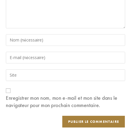
Enter
your
name
Enter
or
your
username
email
Saisir
to
address
l’URL
comment
to
de
comment
votre
Enregistrer mon nom, mon e-mail et mon site dans le
site
navigateur pour mon prochain commentaire.
(facultatif)