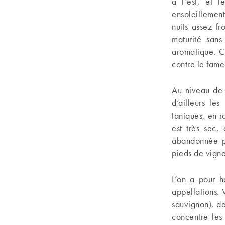
à l’est, et l
ensoleillement
nuits assez f
maturité sans
aromatique. C
contre le fame
Au niveau de 
d’ailleurs les
taniques, en ra
est très sec,
abandonnée p
pieds de vign
L’on a pour h
appellations.
sauvignon), d
concentre les