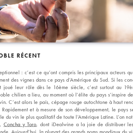
OBLE RÉCENT
ptionnel : c’est ce qu’ont compris les principaux acteurs qu
ent des vignes dans ce pays d’Amérique du Sud. Si les conq
t joué leur rôle dès le 16ème siècle, c’est surtout au 19
noble chilien a lieu, au moment où l’élite du pays s’inspire d
vin. C’est alors le país, cépage rouge autochtone à haut ren
vé. Rapidement et à mesure de son développement, le pays se 
lle du vin le plus qualitatif de toute l’Amérique Latine. L’on n
3,
Concha y Toro
, dont iDealwine a la joie de distribuer le
nde. Aujourd’hui, la plupart des grands noms mondiaux du vin