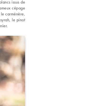
blancs issus de
e fameux cépage
 le carménère,
yrah, le pinot
nier.