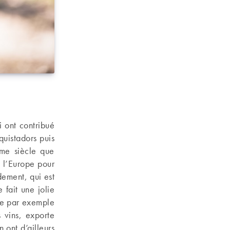
i ont contribué
uistadors puis
ème siècle que
e l’Europe pour
dement, qui est
fait une jolie
ote par exemple
s vins, exporte
 ont d’ailleurs