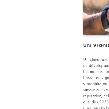
UN VIGN
Un climat exce
au développem
les moines on
l’essor du vig
y produire du 
surtout culti
réputation, ce
que dès 193
jusqu’en Holla