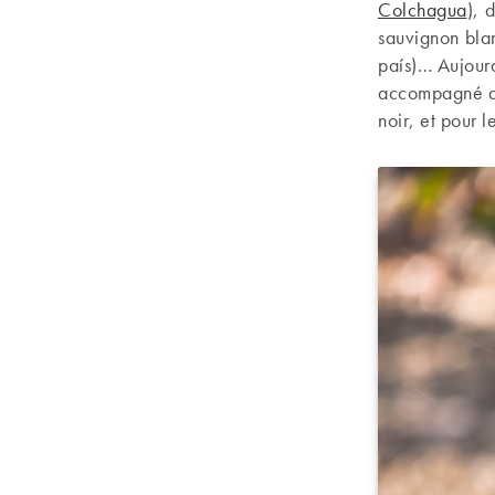
Colchagua
), 
sauvignon bla
país)… Aujourd’
accompagné d’
noir, et pour 