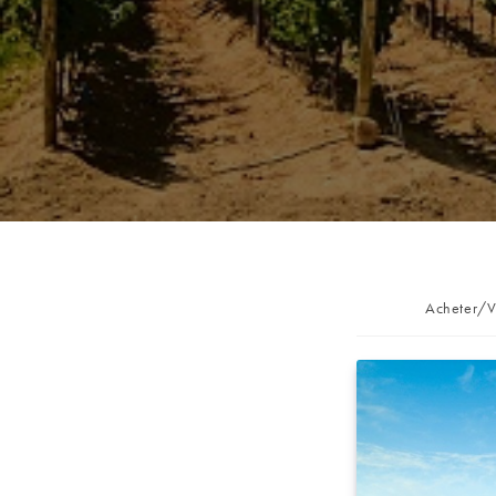
Post
Acheter/V
category: