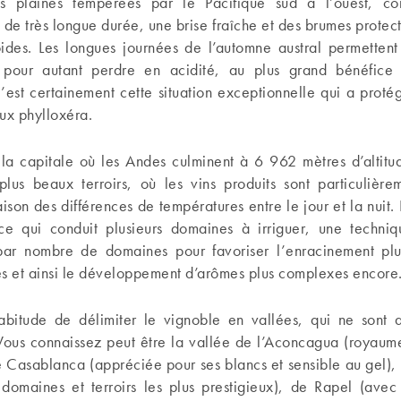
es plaines tempérées par le Pacifique sud à l’ouest, co
 de très longue durée, une brise fraîche et des brumes protec
roides. Les longues journées de l’automne austral permetten
 pour autant perdre en acidité, au plus grand bénéfice 
’est certainement cette situation exceptionnelle qui a proté
ux phylloxéra.
la capitale où les Andes culminent à 6 962 mètres d’altitud
 plus beaux terroirs, où les vins produits sont particulièr
ison des différences de températures entre le jour et la nuit. 
 ce qui conduit plusieurs domaines à irriguer, une techniq
ar nombre de domaines pour favoriser l’enracinement plu
es et ainsi le développement d’arômes plus complexes encore
abitude de délimiter le vignoble en vallées, qui ne sont 
 Vous connaissez peut être la vallée de l’Aconcagua (royaum
e Casablanca (appréciée pour ses blancs et sensible au gel),
 domaines et terroirs les plus prestigieux), de Rapel (ave