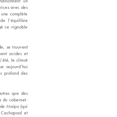
nditionnent un
trices avec des
t une complète
de l’équilibre
gé ce vignoble
e, se trouvent
ement acides et
L’été, le climat
ue aujourd’hui
s profond des
.
autres que des
e du cabernet-
 de Maipo (qui
c Cachapoal et