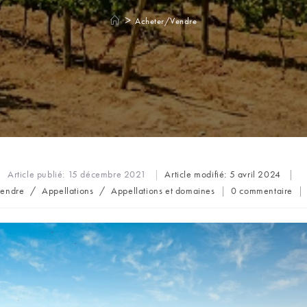
>
Acheter/Vendre
Article publié:
15 décembre 2021
Article modifié:
5 avril 2024
Commentaires
endre
/
Appellations
/
Appellations et domaines
0 commentaire
de
la
publication :