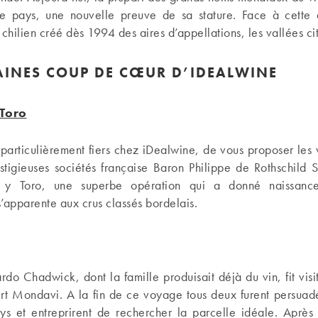
ce pays, une nouvelle preuve de sa stature. Face à cette
hilien créé dès 1994 des aires d’appellations, les vallées cit
AINES COUP DE CŒUR D’IDEALWINE
Toro
rticulièrement fiers chez iDealwine, de vous proposer les v
stigieuses sociétés française Baron Philippe de Rothschild 
 y Toro, une superbe opération qui a donné naissanc
s’apparente aux crus classés bordelais.
do Chadwick, dont la famille produisait déjà du vin, fit visi
ert Mondavi. A la fin de ce voyage tous deux furent persuadé
ays et entreprirent de rechercher la parcelle idéale. Après