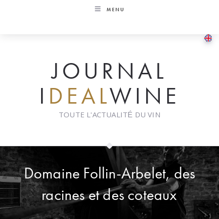
Skip
MENU
to
content
JOURNAL
I
DEAL
WINE
TOUTE L'ACTUALITÉ DU VIN
Domaine Follin-Arbelet, des
racines et des coteaux