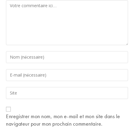
Comment
Enter
your
name
Enter
or
your
username
email
Saisir
to
address
l’URL
comment
to
de
comment
votre
Enregistrer mon nom, mon e-mail et mon site dans le
site
navigateur pour mon prochain commentaire.
(facultatif)