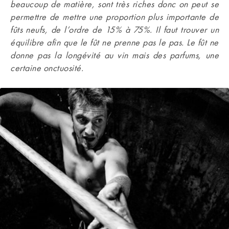
beaucoup de matière, sont très riches donc on peut se
permettre de mettre une proportion plus importante de
fûts neufs, de l’ordre de 15% à 75%. Il faut trouver un
équilibre afin que le fût ne prenne pas le pas. Le fût ne
donne pas la longévité au vin mais des parfums, une
certaine onctuosité.