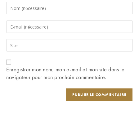
Enter
your
name
Enter
or
your
username
email
Saisir
to
address
l’URL
comment
to
de
comment
votre
Enregistrer mon nom, mon e-mail et mon site dans le
site
navigateur pour mon prochain commentaire.
(facultatif)