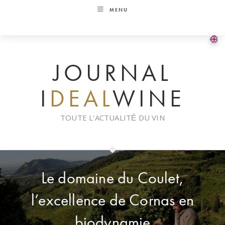
Skip
MENU
to
content
JOURNAL
I
DEAL
WINE
TOUTE L'ACTUALITÉ DU VIN
Le domaine du Coulet,
l’excellence de Cornas en
biodynamie